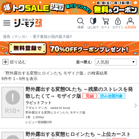
検索
はじめて
カート
ログイン
会員登録
漫画（マンガ）・電子書籍が国内最大級!!
絞り込む
並べ替え:
「野外露出する変態ヒロインたち モザイク版」の検索結果
6件中 1～6件を表示
野外露出する変態OLたち ～残業のストレスを発
散したくて～ モザイク版
ラビットフット
アダルトマンガ、rabbit AI book
野外露出する変態ヒロインたち モザイク版
1巻
1,000pt
レビュー投稿数0件
野外露出する変態ヒロインたち ～上位カースト