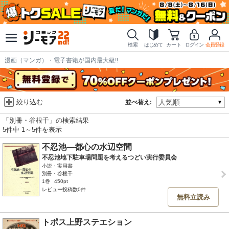
検索
はじめて
カート
ログイン
会員登録
漫画（マンガ）・電子書籍が国内最大級!!
絞り込む
並べ替え:
「別冊・谷根千」の検索結果
5件中 1～5件を表示
不忍池―都心の水辺空間
不忍池地下駐車場問題を考えるつどい実行委員会
小説・実用書
別冊・谷根千
1巻
450pt
レビュー投稿数0件
無料立読み
トポス上野ステエション