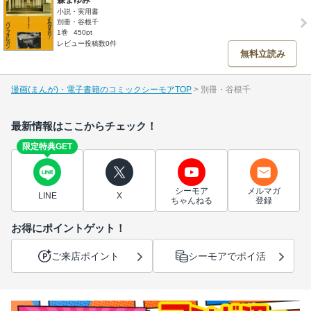
森まゆみ
小説・実用書
別冊・谷根千
1巻
450pt
レビュー投稿数0件
無料立読み
漫画(まんが)・電子書籍のコミックシーモアTOP
別冊・谷根千
最新情報はここからチェック！
限定特典GET
シーモア
メルマガ
LINE
X
ちゃんねる
登録
お得にポイントゲット！
ご来店ポイント
シーモアでポイ活