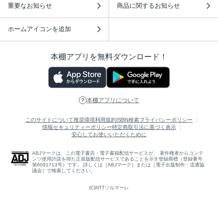
重要なお知らせ
商品に関するお知らせ
ホームアイコンを追加
本棚アプリを無料ダウンロード！
本棚アプリについて
このサイトについて
推奨環境
利用規約
ISBN検索
プライバシーポリシー
情報セキュリティーポリシー
特定商取引法に基づく表示
安心してお使いいただくために
ABJマークは、この電子書店・電子書籍配信サービスが、 著作権者からコンテ
ンツ使用許諾を得た正規版配信サービスであることを示す登録商標（登録番号
第6091713号）です。 詳しくは［ABJマーク］または［電子出版制作・流通協
議会］で検索してください。
(C)NTTソルマーレ