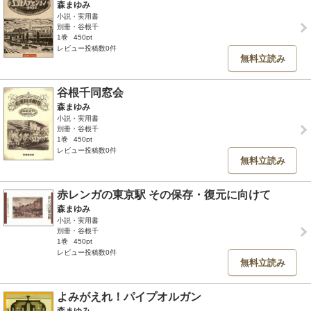
森まゆみ
小説・実用書
別冊・谷根千
1巻
450pt
レビュー投稿数0件
無料立読み
谷根千同窓会
森まゆみ
小説・実用書
別冊・谷根千
1巻
450pt
レビュー投稿数0件
無料立読み
赤レンガの東京駅 その保存・復元に向けて
森まゆみ
小説・実用書
別冊・谷根千
1巻
450pt
レビュー投稿数0件
無料立読み
よみがえれ！パイプオルガン