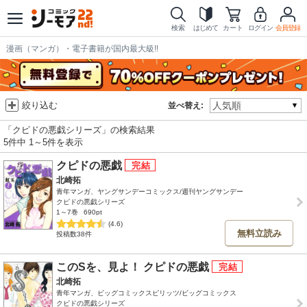
検索
はじめて
カート
ログイン
会員登録
漫画（マンガ）・電子書籍が国内最大級!!
絞り込む
並べ替え:
「クピドの悪戯シリーズ」の検索結果
5件中 1～5件を表示
クピドの悪戯
北崎拓
青年マンガ、ヤングサンデーコミックス/週刊ヤングサンデー
クピドの悪戯シリーズ
1～7巻
690pt
(4.6)
無料立読み
投稿数38件
このSを、見よ！ クピドの悪戯
北崎拓
青年マンガ、ビッグコミックスピリッツ/ビッグコミックス
クピドの悪戯シリーズ