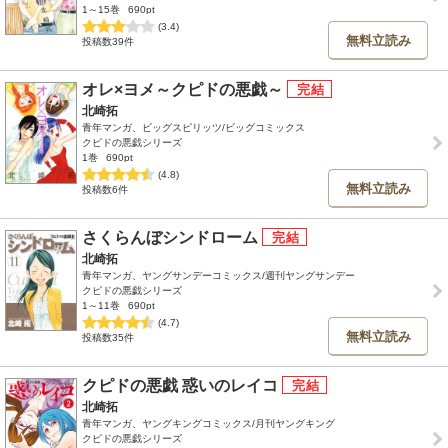
1～15巻
690pt
(3.4)
無料立読み
投稿数39件
オレ×ヨメ～クピドの悪戯～
北崎拓
青年マンガ、ビッグスピリッツ/ビッグコミックス
クピドの悪戯シリーズ
1巻
690pt
(4.8)
無料立読み
投稿数6件
さくらんぼシンドローム
北崎拓
青年マンガ、ヤングサンデーコミックス/週刊ヤングサンデー
クピドの悪戯シリーズ
1～11巻
690pt
(4.7)
無料立読み
投稿数35件
クピドの悪戯 惑いのレイコ
北崎拓
青年マンガ、ヤングキングコミックス/月刊ヤングキング
クピドの悪戯シリーズ