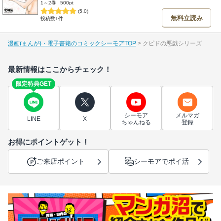
1～2巻
500pt
(5.0)
無料立読み
投稿数1件
漫画(まんが)・電子書籍のコミックシーモアTOP
クピドの悪戯シリーズ
最新情報はここからチェック！
限定特典GET
シーモア
メルマガ
LINE
X
ちゃんねる
登録
お得にポイントゲット！
ご来店ポイント
シーモアでポイ活