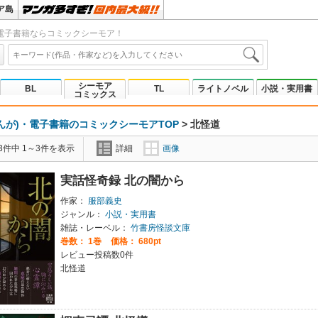
ア島
電子書籍ならコミックシーモア！
シーモア
BL
TL
ライトノベル
小説・実用書
コミックス
んが)・電子書籍のコミックシーモアTOP
>
北怪道
3件中 1～3件を表示
詳細
画像
実話怪奇録 北の闇から
作家：
服部義史
ジャンル：
小説・実用書
雑誌・レーベル：
竹書房怪談文庫
巻数：
1巻
価格： 680pt
レビュー投稿数0件
北怪道