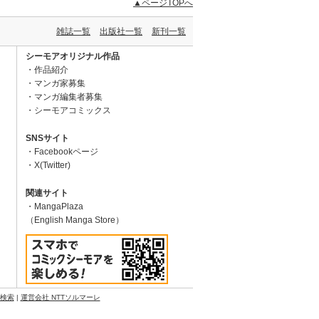
▲ページTOPへ
雑誌一覧
出版社一覧
新刊一覧
シーモアオリジナル作品
作品紹介
マンガ家募集
マンガ編集者募集
シーモアコミックス
SNSサイト
Facebookページ
X(Twitter)
関連サイト
MangaPlaza
（English Manga Store）
N検索
|
運営会社 NTTソルマーレ