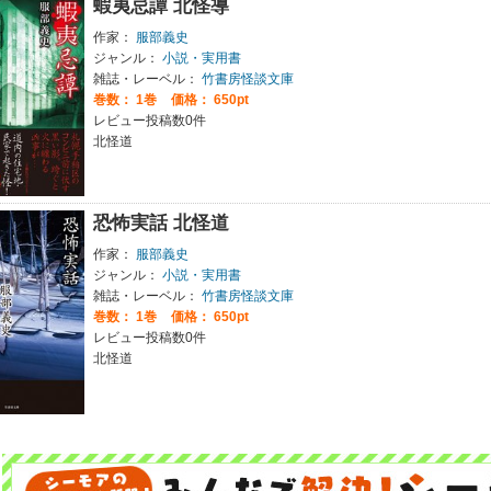
蝦夷忌譚 北怪導
作家：
服部義史
ジャンル：
小説・実用書
雑誌・レーベル：
竹書房怪談文庫
巻数：
1巻
価格： 650pt
レビュー投稿数0件
北怪道
恐怖実話 北怪道
作家：
服部義史
ジャンル：
小説・実用書
雑誌・レーベル：
竹書房怪談文庫
巻数：
1巻
価格： 650pt
レビュー投稿数0件
北怪道