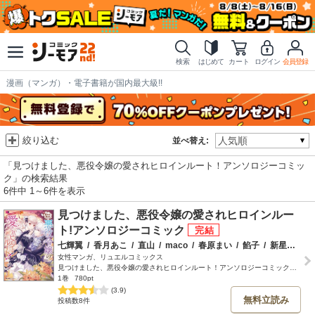
検索
はじめて
カート
ログイン
会員登録
漫画（マンガ）・電子書籍が国内最大級!!
絞り込む
並べ替え:
「見つけました、悪役令嬢の愛されヒロインルート！アンソロジーコミッ
ク」の検索結果
6件中 1～6件を表示
見つけました、悪役令嬢の愛されヒロインルー
ト!アンソロジーコミック
七輝翼
/
香月あこ
/
直山
/
maco
/
春原まい
/
餡子
/
新星緒
/
川
女性マンガ、リュエルコミックス
見つけました、悪役令嬢の愛されヒロインルート！アンソロジーコミック【1】
1巻
780pt
(3.9)
無料立読み
投稿数8件