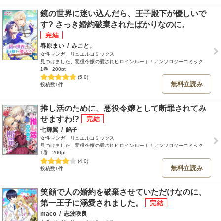
鏡の世界に迷い込んだら、王子殿下が優しいで
す? さっき婚約破棄されたばかりなのに。
春原まい
/
みこと。
女性マンガ、リュエルコミックス
見つけました、悪役令嬢の愛されヒロインルート！アンソロジーコミック
1巻
200pt
(5.0)
無料立読み
投稿数1件
推し活のために、悪役令嬢として断罪されてみ
せますわ!?
七輝翼
/
餡子
女性マンガ、リュエルコミックス
見つけました、悪役令嬢の愛されヒロインルート！アンソロジーコミック
1巻
200pt
(4.0)
無料立読み
投稿数1件
笑顔で人の婚約を破棄させていただけなのに、
第一王子に溺愛されました。
maco
/
志波咲良