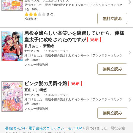
女性マンガ、リュエルコミックス
見つけました、悪役令嬢の愛されヒロインルート！アンソロジーコミック
1巻
200pt
(3.0)
無料立読み
投稿数1件
悪役令嬢らしい高笑いを練習していたら、俺様
皇太子に攻略されたのですが
香月あこ
/
新星緒
女性マンガ、リュエルコミックス
見つけました、悪役令嬢の愛されヒロインルート！アンソロジーコミック
1巻
200pt
レビュー投稿数0件
無料立読み
ピンク髪の男爵令嬢
直山
/
川崎悠
女性マンガ、リュエルコミックス
見つけました、悪役令嬢の愛されヒロインルート！アンソロジーコミック
1巻
200pt
レビュー投稿数0件
無料立読み
漫画(まんが)・電子書籍のコミックシーモアTOP
見つけました、悪役令嬢