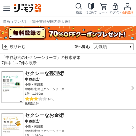
検索
はじめて
カート
ログイン
会員登録
漫画（マンガ）・電子書籍が国内最大級!!
絞り込む
並べ替え:
「中谷彰宏のセクシーシリーズ」の検索結果
7件中 1～7件を表示
セクシーな整理術
中谷彰宏
小説・実用書
中谷彰宏のセクシーシリーズ
1巻
1,080pt
(3.0)
投稿数1件
セクシーなお金術
中谷彰宏
小説・実用書
中谷彰宏のセクシーシリーズ
1巻
1,080pt