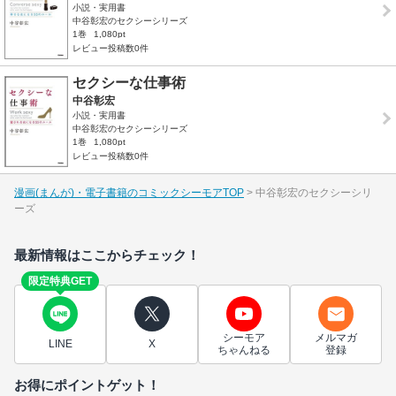
小説・実用書
中谷彰宏のセクシーシリーズ
1巻
1,080pt
レビュー投稿数0件
セクシーな仕事術
中谷彰宏
小説・実用書
中谷彰宏のセクシーシリーズ
1巻
1,080pt
レビュー投稿数0件
漫画(まんが)・電子書籍のコミックシーモアTOP
中谷彰宏のセクシーシリ
ーズ
最新情報はここからチェック！
限定特典GET
シーモア
メルマガ
LINE
X
ちゃんねる
登録
お得にポイントゲット！