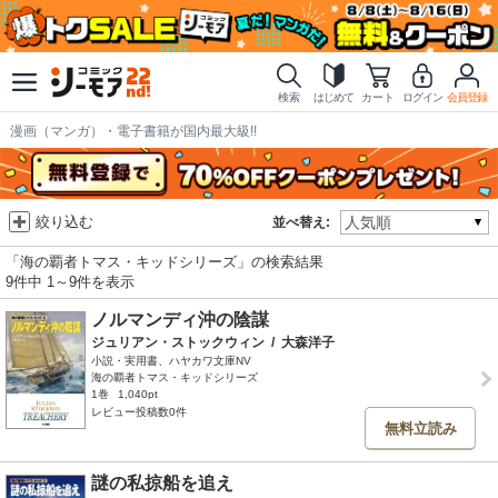
検索
はじめて
カート
ログイン
会員登録
漫画（マンガ）・電子書籍が国内最大級!!
絞り込む
並べ替え:
「海の覇者トマス・キッドシリーズ」の検索結果
9件中 1～9件を表示
ノルマンディ沖の陰謀
ジュリアン・ストックウィン
/
大森洋子
小説・実用書、ハヤカワ文庫NV
海の覇者トマス・キッドシリーズ
1巻
1,040pt
レビュー投稿数0件
無料立読み
謎の私掠船を追え