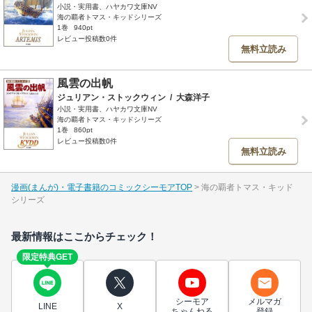
小説・実用書、ハヤカワ文庫NV
海の覇者トマス・キッドシリーズ
1巻
940pt
レビュー投稿数0件
無料立読み
風雲の出帆
ジュリアン・ストックウィン
/
大森洋子
小説・実用書、ハヤカワ文庫NV
海の覇者トマス・キッドシリーズ
1巻
860pt
レビュー投稿数0件
無料立読み
漫画(まんが)・電子書籍のコミックシーモアTOP
海の覇者トマス・キッド
シリーズ
最新情報はここからチェック！
限定特典GET
シーモア
メルマガ
LINE
X
ちゃんねる
登録