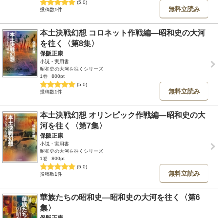
(5.0)
無料立読み
投稿数1件
本土決戦幻想 コロネット作戦編―昭和史の大河
を往く〈第8集〉
保阪正康
小説・実用書
昭和史の大河を往くシリーズ
1巻
800pt
(5.0)
無料立読み
投稿数1件
本土決戦幻想 オリンピック作戦編―昭和史の大
河を往く〈第7集〉
保阪正康
小説・実用書
昭和史の大河を往くシリーズ
1巻
800pt
(5.0)
無料立読み
投稿数1件
華族たちの昭和史―昭和史の大河を往く〈第6
集〉