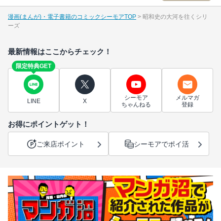
漫画(まんが)・電子書籍のコミックシーモアTOP
昭和史の大河を往くシリ
ーズ
最新情報はここからチェック！
限定特典GET
シーモア
メルマガ
LINE
X
ちゃんねる
登録
お得にポイントゲット！
ご来店ポイント
シーモアでポイ活