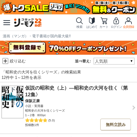
検索
はじめて
カート
ログイン
会員登録
漫画（マンガ）・電子書籍が国内最大級!!
絞り込む
並べ替え:
「昭和史の大河を往くシリーズ」の検索結果
12件中 1～12件を表示
仮説の昭和史（上）―昭和史の大河を往く〈第
12集〉
保阪正康
小説・実用書
昭和史の大河を往くシリーズ
1～2巻
800pt
(5.0)
無料立読み
投稿数1件