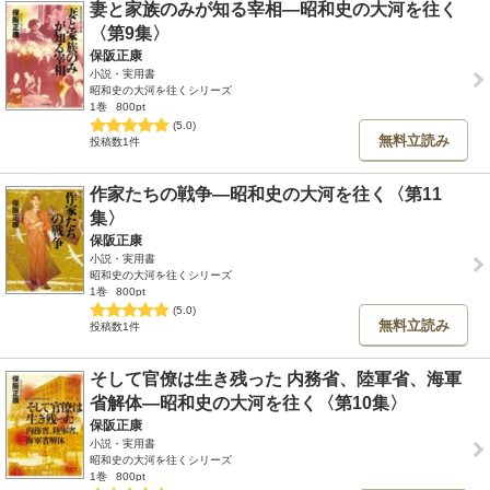
妻と家族のみが知る宰相―昭和史の大河を往く
〈第9集〉
保阪正康
小説・実用書
昭和史の大河を往くシリーズ
1巻
800pt
(5.0)
無料立読み
投稿数1件
作家たちの戦争―昭和史の大河を往く〈第11
集〉
保阪正康
小説・実用書
昭和史の大河を往くシリーズ
1巻
800pt
(5.0)
無料立読み
投稿数1件
そして官僚は生き残った 内務省、陸軍省、海軍
省解体―昭和史の大河を往く〈第10集〉
保阪正康
小説・実用書
昭和史の大河を往くシリーズ
1巻
800pt