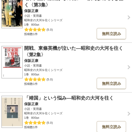
く〈第3集〉
保阪正康
小説・実用書
昭和史の大河を往くシリーズ
1巻
800pt
(5.0)
無料立読み
投稿数1件
開戦、東條英機が泣いた―昭和史の大河を往く
〈第2集〉
保阪正康
小説・実用書
昭和史の大河を往くシリーズ
1巻
800pt
(5.0)
無料立読み
投稿数1件
「靖国」という悩み―昭和史の大河を往く
保阪正康
小説・実用書
昭和史の大河を往くシリーズ
1巻
800pt
(5.0)
無料立読み
投稿数1件