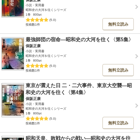
保阪正康
小説・実用書
昭和史の大河を往くシリーズ
1巻
800pt
(5.0)
無料立読み
投稿数1件
最強師団の宿命―昭和史の大河を往く〈第5集〉
保阪正康
小説・実用書
昭和史の大河を往くシリーズ
1巻
800pt
(5.0)
無料立読み
投稿数1件
東京が震えた日 二・二六事件、東京大空襲―昭
和史の大河を往く〈第4集〉
保阪正康
小説・実用書
昭和史の大河を往くシリーズ
1巻
800pt
(5.0)
無料立読み
投稿数1件
昭和天皇、敗戦からの戦い―昭和史の大河を往