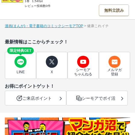
1巻
1,540pt
レビュー投稿数0件
無料立読み
漫画(まんが)・電子書籍のコミックシーモアTOP
健康これイチ
最新情報はここからチェック！
限定特典GET
シーモア
メルマガ
LINE
X
ちゃんねる
登録
お得にポイントゲット！
ご来店ポイント
シーモアでポイ活