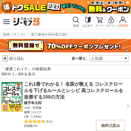
検索
はじめて
カート
ログイン
会員登録
漫画（マンガ）・電子書籍が国内最大級!!
絞り込む
並べ替え:
「健康これイチ」の検索結果
9件中 1～9件を表示
これ1冊でわかる！ 名医が教える コレステロー
ルを下げるルールとレシピ 高コレステロールを
改善する100の方法
横手幸太郎
小説・実用書
健康これイチ
1巻
1,540pt
(5.0)
無料立読み
投稿数1件