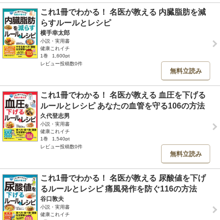
これ1冊でわかる！ 名医が教える 内臓脂肪を減
らすルールとレシピ
横手幸太郎
小説・実用書
健康これイチ
1巻
1,600pt
レビュー投稿数0件
無料立読み
これ1冊でわかる！ 名医が教える 血圧を下げる
ルールとレシピ あなたの血管を守る106の方法
久代登志男
小説・実用書
健康これイチ
1巻
1,540pt
レビュー投稿数0件
無料立読み
これ1冊でわかる！ 名医が教える 尿酸値を下げ
るルールとレシピ 痛風発作を防ぐ116の方法
谷口敦夫
小説・実用書
健康これイチ