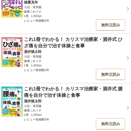
徳重克年
小説・実用書
健康これイチ
1巻
1,600pt
レビュー投稿数0件
無料立読み
これ1冊でわかる！ カリスマ治療家・酒井式 ひ
ざ痛を自分で治す体操と食事
酒井慎太郎
小説・実用書
健康これイチ
1巻
1,600pt
レビュー投稿数0件
無料立読み
これ1冊でわかる！ カリスマ治療家・酒井式 腰
痛を自分で治す体操と食事
酒井慎太郎
小説・実用書
健康これイチ
1巻
1,600pt
レビュー投稿数0件
無料立読み