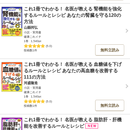
これ1冊でわかる！ 名医が教える 腎機能を強化
するルールとレシピ あなたの腎臓を守る120の
方法
山縣邦弘
小説・実用書
健康これイチ
1巻
1,540pt
(5.0)
無料立読み
投稿数1件
これ1冊でわかる！ 名医が教える 血糖値を下げ
るルールとレシピ あなたの高血糖を改善する
111の方法
河盛隆造
小説・実用書
健康これイチ
1巻
1,540pt
(5.0)
無料立読み
投稿数1件
これ1冊でわかる！ 名医が教える 脂肪肝・肝機
能を改善するルールとレシピ