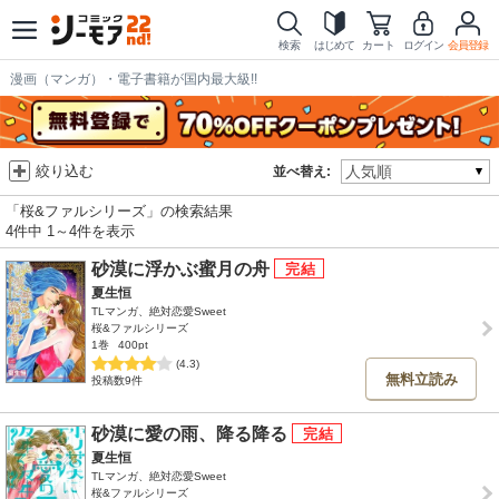
検索
はじめて
カート
ログイン
会員登録
漫画（マンガ）・電子書籍が国内最大級!!
絞り込む
並べ替え:
「桜&ファルシリーズ」の検索結果
4件中 1～4件を表示
砂漠に浮かぶ蜜月の舟
夏生恒
TLマンガ、絶対恋愛Sweet
桜&ファルシリーズ
1巻
400pt
(4.3)
無料立読み
投稿数9件
砂漠に愛の雨、降る降る
夏生恒
TLマンガ、絶対恋愛Sweet
桜&ファルシリーズ