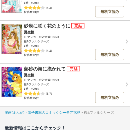
1巻
400pt
(4.2)
無料立読み
投稿数13件
砂漠に咲く花のように
夏生恒
TLマンガ、絶対恋愛Sweet
桜&ファルシリーズ
1巻
400pt
(4.2)
無料立読み
投稿数12件
熱砂の海に抱かれて
夏生恒
TLマンガ、絶対恋愛Sweet
桜&ファルシリーズ
1巻
400pt
(3.7)
無料立読み
投稿数15件
漫画(まんが)・電子書籍のコミックシーモアTOP
桜&ファルシリーズ
最新情報はここからチェック！