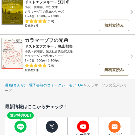
ドストエフスキー
/
江川卓
小説・実用書、中公文庫
カラマーゾフの兄弟シリーズ
1～4巻
1,200pt～1,300pt
(5.0)
無料立読み
投稿数1件
カラマーゾフの兄弟
ドストエフスキー
/
亀山郁夫
小説・実用書、光文社古典新訳文庫
カラマーゾフの兄弟シリーズ
1～5巻
900pt～1,300pt
(5.0)
無料立読み
投稿数1件
漫画(まんが)・電子書籍のコミックシーモアTOP
カラマーゾフの兄弟シリ
ーズ
最新情報はここからチェック！
限定特典GET
シーモア
メルマガ