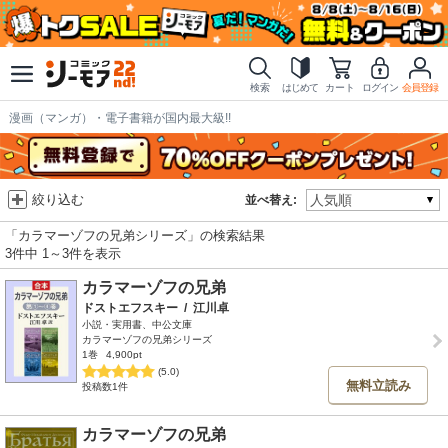
検索
はじめて
カート
ログイン
会員登録
漫画（マンガ）・電子書籍が国内最大級!!
絞り込む
並べ替え:
「カラマーゾフの兄弟シリーズ」の検索結果
3件中 1～3件を表示
カラマーゾフの兄弟
ドストエフスキー
/
江川卓
小説・実用書、中公文庫
カラマーゾフの兄弟シリーズ
1巻
4,900pt
(5.0)
無料立読み
投稿数1件
カラマーゾフの兄弟