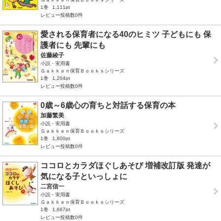
1巻
1,111pt
レビュー投稿数0件
愛される保育者になる40のヒミツ 子どもにも 保
護者にも 先輩にも
佐藤綾子
小説・実用書
Ｇａｋｋｅｎ保育Ｂｏｏｋｓシリーズ
1巻
1,204pt
レビュー投稿数0件
0歳～6歳心の育ちと対話する保育の本
加藤繁美
小説・実用書
Ｇａｋｋｅｎ保育Ｂｏｏｋｓシリーズ
1巻
1,800pt
レビュー投稿数0件
ココロとカラダほぐしあそび 増補改訂版 発達が
気になる子といっしょに
二宮信一
小説・実用書
Ｇａｋｋｅｎ保育Ｂｏｏｋｓシリーズ
1巻
1,667pt
レビュー投稿数0件