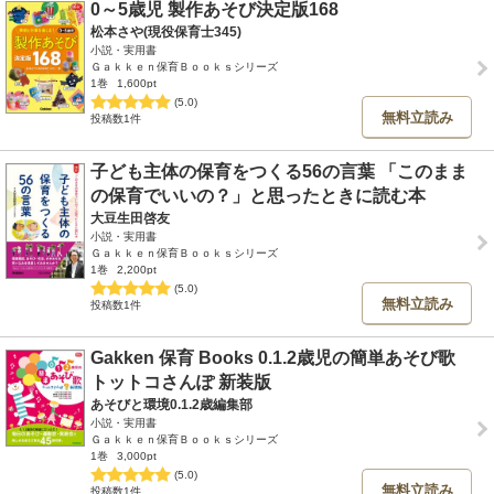
0～5歳児 製作あそび決定版168
松本さや(現役保育士345)
小説・実用書
Ｇａｋｋｅｎ保育Ｂｏｏｋｓシリーズ
1巻
1,600pt
(5.0)
無料立読み
投稿数1件
子ども主体の保育をつくる56の言葉 「このまま
の保育でいいの？」と思ったときに読む本
大豆生田啓友
小説・実用書
Ｇａｋｋｅｎ保育Ｂｏｏｋｓシリーズ
1巻
2,200pt
(5.0)
無料立読み
投稿数1件
Gakken 保育 Books 0.1.2歳児の簡単あそび歌
トットコさんぽ 新装版
あそびと環境0.1.2歳編集部
小説・実用書
Ｇａｋｋｅｎ保育Ｂｏｏｋｓシリーズ
1巻
3,000pt
(5.0)
無料立読み
投稿数1件