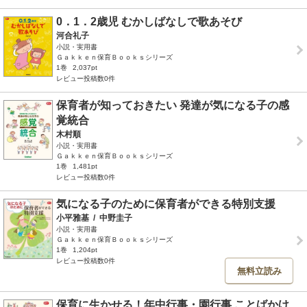
0．1．2歳児 むかしばなしで歌あそび
河合礼子
小説・実用書
Ｇａｋｋｅｎ保育Ｂｏｏｋｓシリーズ
1巻
2,037pt
レビュー投稿数0件
保育者が知っておきたい 発達が気になる子の感
覚統合
木村順
小説・実用書
Ｇａｋｋｅｎ保育Ｂｏｏｋｓシリーズ
1巻
1,481pt
レビュー投稿数0件
気になる子のために保育者ができる特別支援
小平雅基
/
中野圭子
小説・実用書
Ｇａｋｋｅｎ保育Ｂｏｏｋｓシリーズ
1巻
1,204pt
レビュー投稿数0件
無料立読み
保育に生かせる！年中行事・園行事 ことばかけ