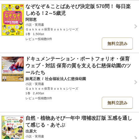
なぞなぞ＆ことばあそび決定版 570問！ 毎日楽
しめる！2～5歳児
阿部恵
小説・実用書
Ｇａｋｋｅｎ保育Ｂｏｏｋｓシリーズ
1巻
1,500pt
レビュー投稿数0件
無料立読み
ドキュメンテーション・ポートフォリオ・保育
ウェブ・対話 保育の質を支える仁慈保幼園のツ
ールたち
妹尾正教
/
社会福祉法人仁慈保幼園
小説・実用書
Ｇａｋｋｅｎ保育Ｂｏｏｋｓシリーズ
1巻
2,400pt
レビュー投稿数0件
無料立読み
自然・植物あそび一年中 増補改訂版 五感を通し
て感じる・あそぶ
出原大
小説・実用書