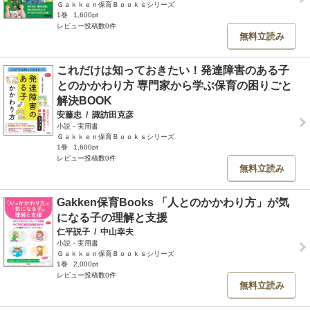
Ｇａｋｋｅｎ保育Ｂｏｏｋｓシリーズ
1巻
1,600pt
レビュー投稿数0件
無料立読み
これだけは知っておきたい！発達障害のある子
とのかかわり方 専門家から学ぶ保育の困りごと
解決BOOK
安藤忠
/
諏訪田克彦
小説・実用書
Ｇａｋｋｅｎ保育Ｂｏｏｋｓシリーズ
1巻
1,600pt
レビュー投稿数0件
無料立読み
Gakken保育Books 「人とのかかわり方」が気
になる子の理解と支援
仁平説子
/
中山幸夫
小説・実用書
Ｇａｋｋｅｎ保育Ｂｏｏｋｓシリーズ
1巻
2,000pt
レビュー投稿数0件
無料立読み