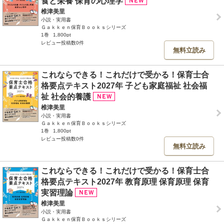
食と栄養 保育の心理学
椎津美里
小説・実用書
Ｇａｋｋｅｎ保育Ｂｏｏｋｓシリーズ
1巻
1,800pt
レビュー投稿数0件
無料立読み
これならできる！これだけで受かる！保育士合
格要点テキスト2027年 子ども家庭福祉 社会福
祉 社会的養護
椎津美里
小説・実用書
Ｇａｋｋｅｎ保育Ｂｏｏｋｓシリーズ
1巻
1,800pt
レビュー投稿数0件
無料立読み
これならできる！これだけで受かる！保育士合
格要点テキスト2027年 教育原理 保育原理 保育
実習理論
椎津美里
小説・実用書
Ｇａｋｋｅｎ保育Ｂｏｏｋｓシリーズ