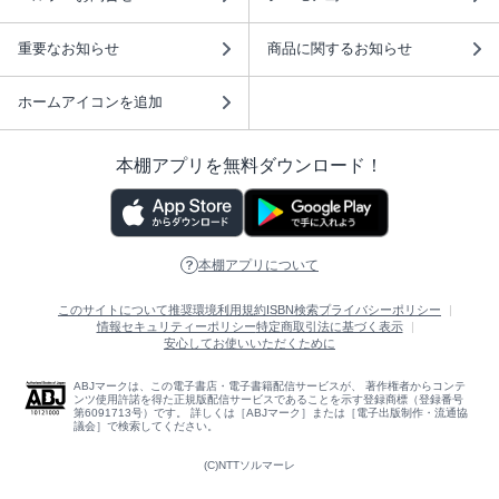
重要なお知らせ
商品に関するお知らせ
ホームアイコンを追加
本棚アプリを無料ダウンロード！
本棚アプリについて
このサイトについて
推奨環境
利用規約
ISBN検索
プライバシーポリシー
情報セキュリティーポリシー
特定商取引法に基づく表示
安心してお使いいただくために
ABJマークは、この電子書店・電子書籍配信サービスが、 著作権者からコンテ
ンツ使用許諾を得た正規版配信サービスであることを示す登録商標（登録番号
第6091713号）です。 詳しくは［ABJマーク］または［電子出版制作・流通協
議会］で検索してください。
(C)NTTソルマーレ