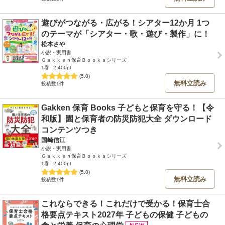
遊びがつながる・広がる！シアター12か月 1つ
のテーマが「シアター・歌・遊び・製作」に！
松本さや
小説・実用書
Ｇａｋｋｅｎ保育Ｂｏｏｋｓシリーズ
1巻
2,400pt
(5.0)
無料立読み
投稿数1件
Gakken 保育 Books 子どもと保育を守る！【令
和版】園と保育者の防災防犯大全 ダウンロード
コンテンツつき
国崎信江
小説・実用書
Ｇａｋｋｅｎ保育Ｂｏｏｋｓシリーズ
1巻
2,400pt
(5.0)
無料立読み
投稿数1件
これならできる！これだけで受かる！保育士合
格要点テキスト2027年 子どもの保健 子どもの