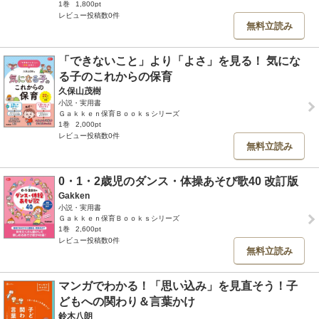
1巻
1,800pt
レビュー投稿数0件
無料立読み
「できないこと」より「よさ」を見る！ 気にな
る子のこれからの保育
久保山茂樹
小説・実用書
Ｇａｋｋｅｎ保育Ｂｏｏｋｓシリーズ
1巻
2,000pt
レビュー投稿数0件
無料立読み
0・1・2歳児のダンス・体操あそび歌40 改訂版
Gakken
小説・実用書
Ｇａｋｋｅｎ保育Ｂｏｏｋｓシリーズ
1巻
2,600pt
レビュー投稿数0件
無料立読み
マンガでわかる！「思い込み」を見直そう！子
どもへの関わり＆言葉かけ
鈴木八朗