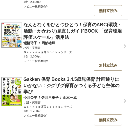
1巻
2,400pt
レビュー投稿数0件
無料立読み
なんとなくをひとつひとつ！保育のABC(環境・
活動・かかわり)見直しガイドBOOK 「保育環境
評価スケール」活用法
埋橋玲子
/
岡部祐輝
小説・実用書
Ｇａｋｋｅｎ保育Ｂｏｏｋｓシリーズ
1巻
2,000pt
レビュー投稿数0件
無料立読み
Gakken 保育 Books 3.4.5歳児保育 計画通りに
いかない！ジグザグ保育がつくる子ども主体の
学び
今川公平
/
佐川早季子
/
山本一成
小説・実用書
Ｇａｋｋｅｎ保育Ｂｏｏｋｓシリーズ
1巻
1,700pt
レビュー投稿数0件
無料立読み