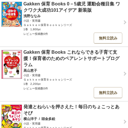
Gakken 保育 Books 0－5歳児 運動会種目集 ワ
クワク大成功101アイデア 新装版
浅野ななみ
小説・実用書
Ｇａｋｋｅｎ保育Ｂｏｏｋｓシリーズ
1巻
1,800pt
レビュー投稿数0件
無料立読み
Gakken 保育 Books これならできる子育て支
援！保育者のためのペアレントサポートプログ
ラム
高山恵子
小説・実用書
Ｇａｋｋｅｎ保育Ｂｏｏｋｓシリーズ
1巻
2,200pt
レビュー投稿数0件
無料立読み
発達とねらいを押さえた！毎日のちょこっとあ
そび
横山洋子
/
頭金多絵
小説・実用書
Ｇａｋｋｅｎ保育Ｂｏｏｋｓシリーズ