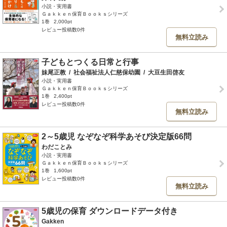
小説・実用書
Ｇａｋｋｅｎ保育Ｂｏｏｋｓシリーズ
1巻
2,000pt
レビュー投稿数0件
無料立読み
子どもとつくる日常と行事
妹尾正教
/
社会福祉法人仁慈保幼園
/
大豆生田啓友
小説・実用書
Ｇａｋｋｅｎ保育Ｂｏｏｋｓシリーズ
1巻
2,400pt
レビュー投稿数0件
無料立読み
2～5歳児 なぞなぞ科学あそび決定版66問
わだことみ
小説・実用書
Ｇａｋｋｅｎ保育Ｂｏｏｋｓシリーズ
1巻
1,600pt
レビュー投稿数0件
無料立読み
5歳児の保育 ダウンロードデータ付き
Gakken