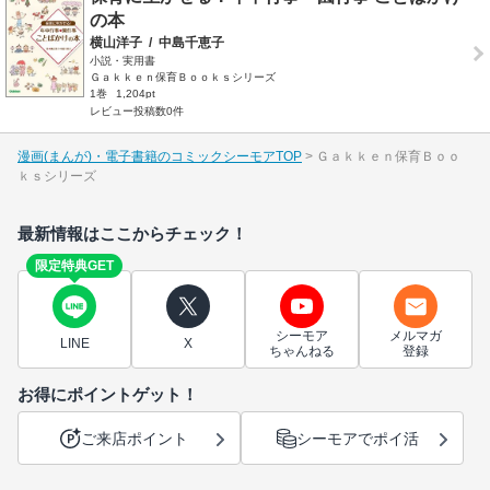
の本
横山洋子
/
中島千恵子
小説・実用書
Ｇａｋｋｅｎ保育Ｂｏｏｋｓシリーズ
1巻
1,204pt
レビュー投稿数0件
漫画(まんが)・電子書籍のコミックシーモアTOP
Ｇａｋｋｅｎ保育Ｂｏｏ
ｋｓシリーズ
最新情報はここからチェック！
限定特典GET
シーモア
メルマガ
LINE
X
ちゃんねる
登録
お得にポイントゲット！
ご来店ポイント
シーモアでポイ活