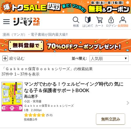
検索
はじめて
カート
ログイン
会員登録
漫画（マンガ）・電子書籍が国内最大級!!
絞り込む
並べ替え:
「Ｇａｋｋｅｎ保育Ｂｏｏｋｓシリーズ」の検索結果
37件中 1～37件を表示
マンガでわかる！ウェルビーイング時代の 気に
なる子＆保護者サポートBOOK
高山恵子
小説・実用書
Ｇａｋｋｅｎ保育Ｂｏｏｋｓシリーズ
1巻
2,000pt
(5.0)
無料立読み
投稿数1件