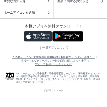
重要なお知らせ
商品に関するお知らせ
ホームアイコンを追加
本棚アプリを無料ダウンロード！
本棚アプリについて
このサイトについて
推奨環境
利用規約
ISBN検索
プライバシーポリシー
情報セキュリティーポリシー
特定商取引法に基づく表示
安心してお使いいただくために
ABJマークは、この電子書店・電子書籍配信サービスが、 著作権者からコンテ
ンツ使用許諾を得た正規版配信サービスであることを示す登録商標（登録番号
第6091713号）です。 詳しくは［ABJマーク］または［電子出版制作・流通協
議会］で検索してください。
(C)NTTソルマーレ