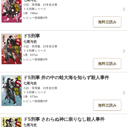
七尾与史
小説・実用書、幻冬舎文庫
ドＳ刑事シリーズ
1巻
798pt
レビュー投稿数0件
無料立読み
ドS刑事
七尾与史
小説・実用書、幻冬舎文庫
ドＳ刑事シリーズ
1巻
637pt
レビュー投稿数0件
無料立読み
ドS刑事 井の中の蛙大海を知らず殺人事件
七尾与史
小説・実用書、幻冬舎文庫
ドＳ刑事シリーズ
1巻
675pt
レビュー投稿数0件
無料立読み
ドS刑事 さわらぬ神に祟りなし殺人事件
七尾与史