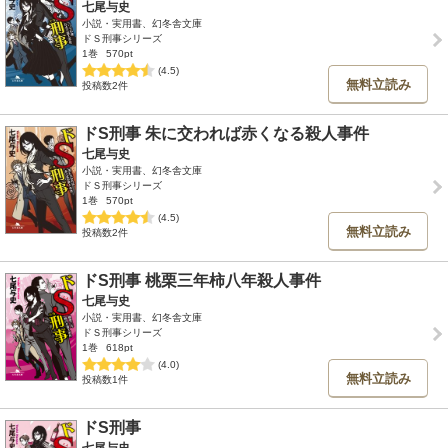
七尾与史
小説・実用書、幻冬舎文庫
ドＳ刑事シリーズ
1巻
570pt
(4.5)
無料立読み
投稿数2件
ドS刑事 朱に交われば赤くなる殺人事件
七尾与史
小説・実用書、幻冬舎文庫
ドＳ刑事シリーズ
1巻
570pt
(4.5)
無料立読み
投稿数2件
ドS刑事 桃栗三年柿八年殺人事件
七尾与史
小説・実用書、幻冬舎文庫
ドＳ刑事シリーズ
1巻
618pt
(4.0)
無料立読み
投稿数1件
ドS刑事