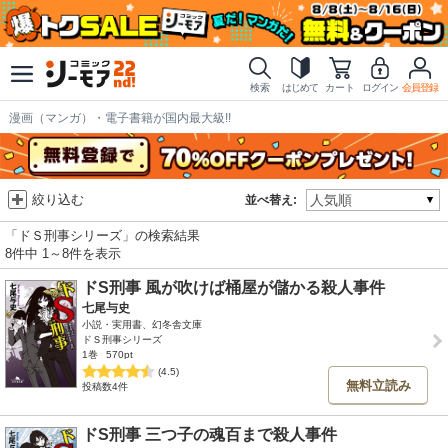
検索
はじめて
カート
ログイン
会員登録
漫画（マンガ）・電子書籍が国内最大級!!
絞り込む
並べ替え:
「ドＳ刑事シリーズ」の検索結果
8件中 1～8件を表示
ドS刑事 風が吹けば桶屋が儲かる殺人事件
七尾与史
小説・実用書、幻冬舎文庫
ドＳ刑事シリーズ
1巻
570pt
(4.5)
無料立読み
投稿数4件
ドS刑事 三つ子の魂百まで殺人事件