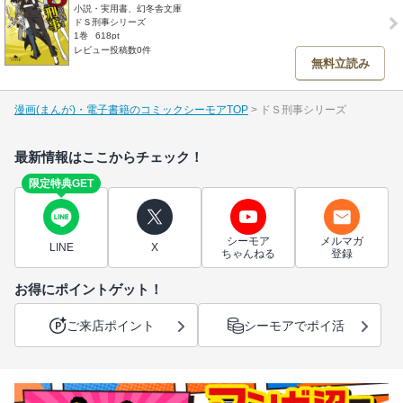
小説・実用書、幻冬舎文庫
ドＳ刑事シリーズ
1巻
618pt
レビュー投稿数0件
無料立読み
漫画(まんが)・電子書籍のコミックシーモアTOP
ドＳ刑事シリーズ
最新情報はここからチェック！
限定特典GET
シーモア
メルマガ
LINE
X
ちゃんねる
登録
お得にポイントゲット！
ご来店ポイント
シーモアでポイ活