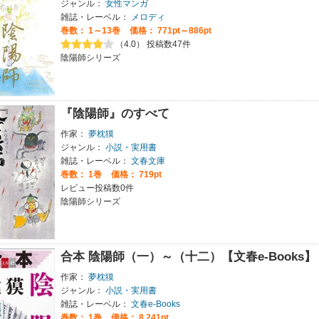
ジャンル：
女性マンガ
雑誌・レーベル：
メロディ
巻数：
1～13巻
価格： 771pt～886pt
（4.0） 投稿数47件
陰陽師シリーズ
『陰陽師』のすべて
作家：
夢枕獏
ジャンル：
小説・実用書
雑誌・レーベル：
文春文庫
巻数：
1巻
価格： 719pt
レビュー投稿数0件
陰陽師シリーズ
合本 陰陽師（一）～（十二）【文春e-Books】
作家：
夢枕獏
ジャンル：
小説・実用書
雑誌・レーベル：
文春e-Books
巻数：
1巻
価格： 8,241pt