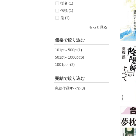
従者 (1)
伝説 (1)
鬼 (1)
もっと見る
価格で絞り込む
101pt～500pt(1)
501pt～1000pt(6)
1001pt～(2)
完結で絞り込む
完結作品すべて(3)