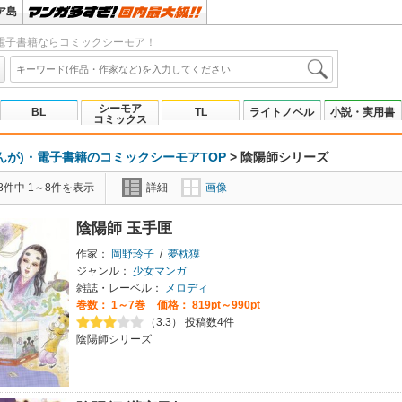
ア島
電子書籍ならコミックシーモア！
シーモア
BL
TL
ライトノベル
小説・実用書
コミックス
んが)・電子書籍のコミックシーモアTOP
>
陰陽師シリーズ
8件中 1～8件を表示
詳細
画像
陰陽師 玉手匣
作家：
岡野玲子
/
夢枕獏
ジャンル：
少女マンガ
雑誌・レーベル：
メロディ
巻数：
1～7巻
価格： 819pt～990pt
（3.3） 投稿数4件
陰陽師シリーズ