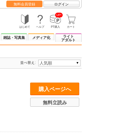
無料会員登録
ログイン
UP!
はじめて
ヘルプ
PT購入
カート
ライト
雑誌・写真集
メディア化
アダルト
並べ替え:
購入ページへ
無料立読み