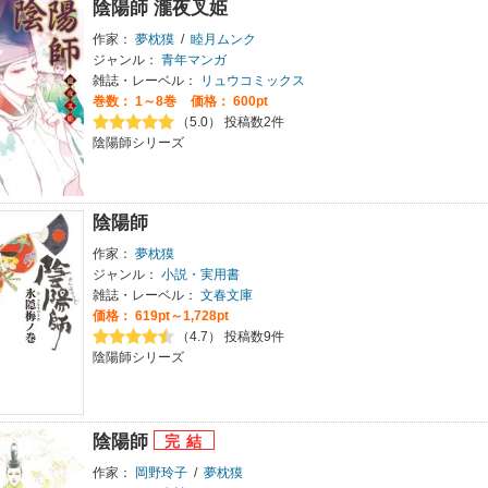
陰陽師 瀧夜叉姫
作家：
夢枕獏
/
睦月ムンク
ジャンル：
青年マンガ
雑誌・レーベル：
リュウコミックス
巻数：
1～8巻
価格： 600pt
（5.0） 投稿数2件
陰陽師シリーズ
陰陽師
作家：
夢枕獏
ジャンル：
小説・実用書
雑誌・レーベル：
文春文庫
価格： 619pt～1,728pt
（4.7） 投稿数9件
陰陽師シリーズ
陰陽師
作家：
岡野玲子
/
夢枕獏