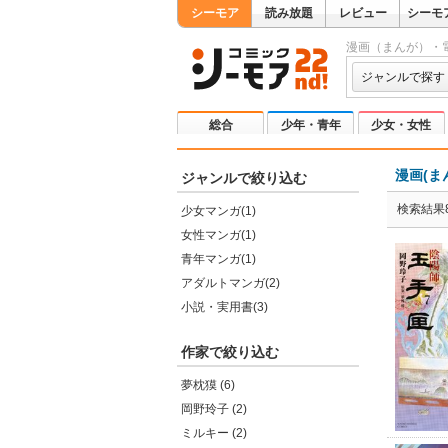
シーモア
読み放題
レビュー
シーモ
漫画（まんが）・
ジャンルで探す
総合
少年・青年
少女・女性
漫画(ま
ジャンルで絞り込む
検索結果
少女マンガ(1)
女性マンガ(1)
青年マンガ(1)
アダルトマンガ(2)
小説・実用書(3)
作家で絞り込む
夢枕獏 (6)
岡野玲子 (2)
ミルキー (2)