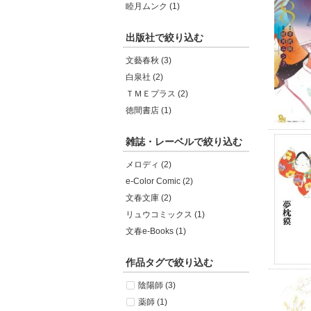
睦月ムンク (1)
出版社で絞り込む
文藝春秋 (3)
白泉社 (2)
ＴＭＥプラス (2)
徳間書店 (1)
雑誌・レーベルで絞り込む
メロディ (2)
e-Color Comic (2)
文春文庫 (2)
リュウコミックス (1)
文春e-Books (1)
作品タグで絞り込む
陰陽師 (3)
薬師 (1)