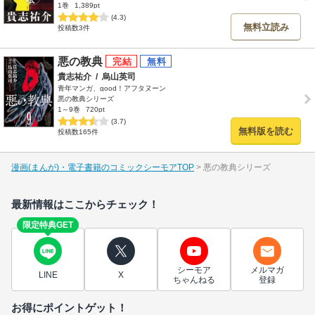
1巻
1,389pt
(4.3)
無料立読み
投稿数3件
悪の教典
貴志祐介
/
烏山英司
青年マンガ、good！アフタヌーン
悪の教典シリーズ
1～9巻
720pt
(3.7)
無料版を読む
投稿数165件
漫画(まんが)・電子書籍のコミックシーモアTOP
悪の教典シリーズ
最新情報はここからチェック！
限定特典GET
シーモア
メルマガ
LINE
X
ちゃんねる
登録
お得にポイントゲット！