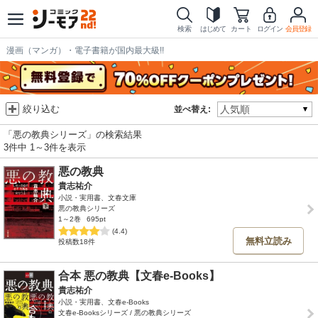
検索
はじめて
カート
ログイン
会員登録
漫画（マンガ）・電子書籍が国内最大級!!
絞り込む
並べ替え:
「悪の教典シリーズ」の検索結果
3件中 1～3件を表示
悪の教典
貴志祐介
小説・実用書、文春文庫
悪の教典シリーズ
1～2巻
695pt
(4.4)
無料立読み
投稿数18件
合本 悪の教典【文春e-Books】
貴志祐介
小説・実用書、文春e-Books
文春e-Booksシリーズ / 悪の教典シリーズ