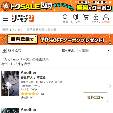
検索
はじめて
カート
ログイン
会員登録
漫画（マンガ）・電子書籍が国内最大級!!
絞り込む
並べ替え:
「Anotherシリーズ」の検索結果
3件中 1～3件を表示
Another
綾辻行人
/
清原紘
青年マンガ、角川コミックス･エース
Anotherシリーズ
1～4巻
560pt
(4.5)
無料立読み
投稿数11件
Another