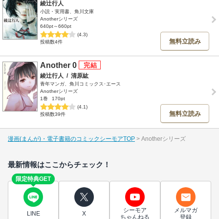
綾辻行人
小説・実用書、角川文庫
Anotherシリーズ
640pt～660pt
(4.3)
無料立読み
投稿数4件
Another 0
綾辻行人
/
清原紘
青年マンガ、角川コミックス･エース
Anotherシリーズ
1巻
170pt
(4.1)
無料立読み
投稿数39件
漫画(まんが)・電子書籍のコミックシーモアTOP
Anotherシリーズ
最新情報はここからチェック！
限定特典GET
シーモア
メルマガ
LINE
X
ちゃんねる
登録