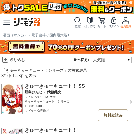
検索
はじめて
カート
ログイン
会員登録
漫画（マンガ）・電子書籍が国内最大級!!
絞り込む
並べ替え:
「きゅーきゅーキュート！シリーズ」の検索結果
3件中 1～3件を表示
きゅーきゅーキュート！ SS
野島けんじ
/
武藤此史
ライトノベル、MF文庫J
きゅーきゅーキュート！シリーズ
1～3巻
580pt
レビュー投稿数0件
無料立読み
きゅーきゅーキュート！