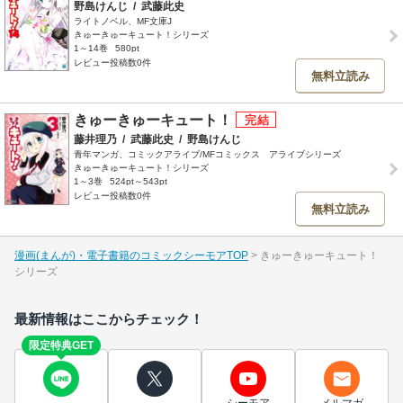
野島けんじ
/
武藤此史
ライトノベル、MF文庫J
きゅーきゅーキュート！シリーズ
1～14巻
580pt
レビュー投稿数0件
無料立読み
きゅーきゅーキュート！
藤井理乃
/
武藤此史
/
野島けんじ
青年マンガ、コミックアライブ/MFコミックス アライブシリーズ
きゅーきゅーキュート！シリーズ
1～3巻
524pt～543pt
レビュー投稿数0件
無料立読み
漫画(まんが)・電子書籍のコミックシーモアTOP
きゅーきゅーキュート！
シリーズ
最新情報はここからチェック！
限定特典GET