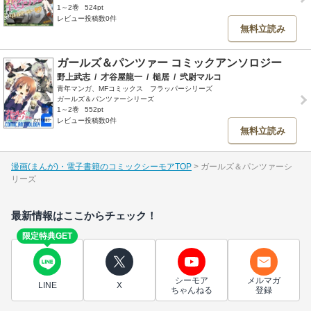
1～2巻
524pt
レビュー投稿数0件
無料立読み
ガールズ＆パンツァー コミックアンソロジー
野上武志
/
才谷屋龍一
/
槌居
/
弐尉マルコ
青年マンガ、MFコミックス フラッパーシリーズ
ガールズ＆パンツァーシリーズ
1～2巻
552pt
レビュー投稿数0件
無料立読み
漫画(まんが)・電子書籍のコミックシーモアTOP
ガールズ＆パンツァーシ
リーズ
最新情報はここからチェック！
限定特典GET
シーモア
メルマガ
LINE
X
ちゃんねる
登録