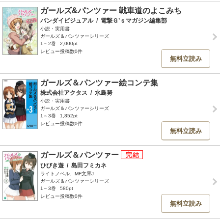
ガールズ&パンツァー 戦車道のよこみち
バンダイビジュアル
/
電撃Ｇ’ｓマガジン編集部
小説・実用書
ガールズ＆パンツァーシリーズ
1～2巻
2,000pt
レビュー投稿数0件
無料立読み
ガールズ＆パンツァー絵コンテ集
株式会社アクタス
/
水島努
小説・実用書
ガールズ＆パンツァーシリーズ
1～3巻
1,852pt
レビュー投稿数0件
無料立読み
ガールズ＆パンツァー
ひびき遊
/
島田フミカネ
ライトノベル、MF文庫J
ガールズ＆パンツァーシリーズ
1～3巻
580pt
レビュー投稿数0件
無料立読み