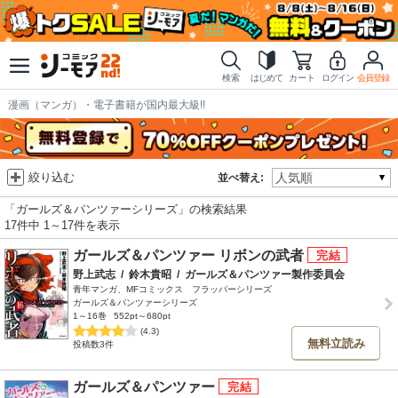
検索
はじめて
カート
ログイン
会員登録
漫画（マンガ）・電子書籍が国内最大級!!
絞り込む
並べ替え:
「ガールズ＆パンツァーシリーズ」の検索結果
17件中 1～17件を表示
ガールズ＆パンツァー リボンの武者
野上武志
/
鈴木貴昭
/
ガールズ＆パンツァー製作委員会
青年マンガ、MFコミックス フラッパーシリーズ
ガールズ＆パンツァーシリーズ
1～16巻
552pt～680pt
(4.3)
無料立読み
投稿数3件
ガールズ＆パンツァー