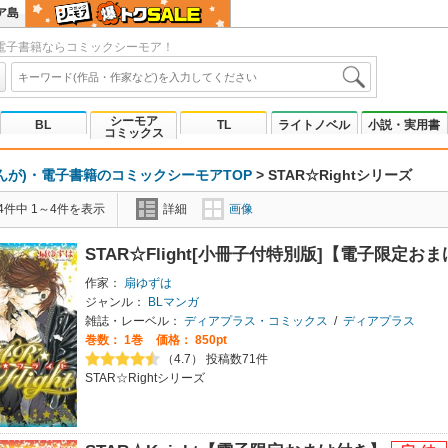
ア島
電子書籍ならコミックシーモア！
シーモア
BL
TL
ライトノベル
小説・実用書
コミックス
んが)・電子書籍のコミックシーモアTOP
>
STAR☆Rightシリーズ
4件中 1～4件を表示
詳細
画像
STAR☆Flight[小冊子付特別版]【電子限定お
作家：
扇ゆずは
ジャンル：
BLマンガ
雑誌・レーベル：
ディアプラス・コミックス
/
ディアプラス
巻数：
1巻
価格： 850pt
（4.7） 投稿数71件
STAR☆Rightシリーズ