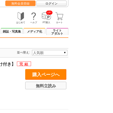
無料会員登録
ログイン
UP!
はじめて
ヘルプ
PT購入
カート
ライト
雑誌・写真集
メディア化
アダルト
並べ替え:
まけ付き】
購入ページへ
無料立読み