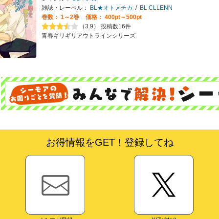
雑誌・レーベル：
BL★オトメチカ
/
BL CLLENN
巻数：
1～2巻
価格： 400pt～500pt
（3.9） 投稿数16件
青春ギリギリアウトラインシリーズ
お得情報をGET！登録してね