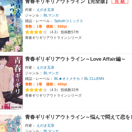
青春ギリギリアウトライン【完全版】
作家：
えのき五浪
ジャンル：
BLマンガ
雑誌・レーベル：
Splushコミックス
巻数：
1巻
価格： 680pt
（4.3） 投稿数57件
青春ギリギリアウトラインシリーズ
青春ギリギリアウトライン～Love Affair編～
作家：
えのき五浪
ジャンル：
BLマンガ
雑誌・レーベル：
BL★オトメチカ
/
BL CLLENN
巻数：
1巻
価格： 400pt
（4.3） 投稿数32件
青春ギリギリアウトラインシリーズ
青春ギリギリアウトライン～悩んで悶えて恋を
作家：
えのき五浪
ジャンル：
BLマンガ