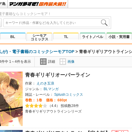
ア島
電子書籍ならコミックシーモア！
シーモア
BL
TL
ライトノベル
小説・実用書
コミックス
んが)・電子書籍のコミックシーモアTOP
>
青春ギリギリアウトライン
4件中 1～4件を表示
詳細
画像
青春ギリギリオーバーライン
作家：
えのき五浪
ジャンル：
BLマンガ
雑誌・レーベル：
Splushコミックス
巻数：
1巻
価格： 680pt
（4.4） 投稿数28件
青春ギリギリアウトラインシリーズ