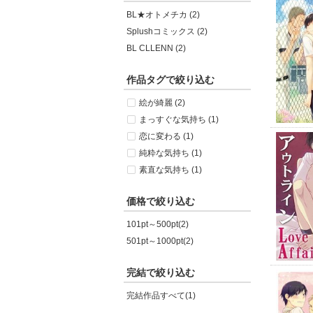
BL★オトメチカ (2)
Splushコミックス (2)
BL CLLENN (2)
作品タグで絞り込む
絵が綺麗 (2)
まっすぐな気持ち (1)
恋に変わる (1)
純粋な気持ち (1)
素直な気持ち (1)
価格で絞り込む
101pt～500pt(2)
501pt～1000pt(2)
完結で絞り込む
完結作品すべて(1)