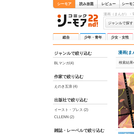
シーモア
読み放題
レビュー
シーモ
漫画（まんが）・
ジャンルで探す
総合
少年・青年
少女・女性
漫画(ま
ジャンルで絞り込む
検索結果
BLマンガ(4)
作家で絞り込む
えのき五浪 (4)
出版社で絞り込む
イースト・プレス (2)
CLLENN (2)
雑誌・レーベルで絞り込む