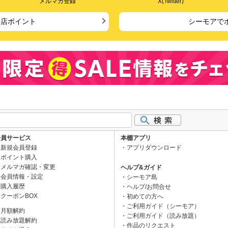
メルマガ登録
X(Twitter)
来店ポイント
シーモアで
会員サービス
本棚アプリ
新規会員登録
アプリダウンロード
ポイント購入
メルマガ確認・変更
ヘルプ&ガイド
会員情報・設定
シーモア島
購入履歴
ヘルプ/お問合せ
クーポンBOX
初めての方へ
ご利用ガイド（シーモア）
月額解約
ご利用ガイド（読み放題）
読み放題解約
作品のリクエスト