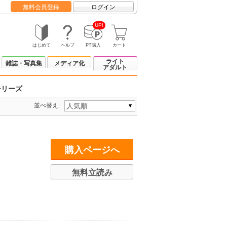
無料会員登録
ログイン
UP!
はじめて
ヘルプ
PT購入
カート
ライト
雑誌・写真集
メディア化
アダルト
シリーズ
並べ替え:
購入ページへ
無料立読み