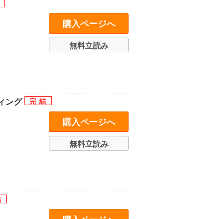
購入ページへ
無料立読み
ィング
購入ページへ
無料立読み