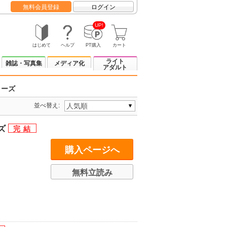
無料会員登録
ログイン
UP!
はじめて
ヘルプ
PT購入
カート
ライト
雑誌・写真集
メディア化
アダルト
リーズ
並べ替え:
ズ
購入ページへ
無料立読み