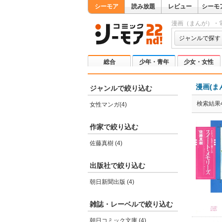
シーモア
読み放題
レビュー
シーモ
漫画（まんが）・
ジャンルで探す
総合
少年・青年
少女・女性
漫画(ま
ジャンルで絞り込む
検索結果
女性マンガ(4)
作家で絞り込む
佐藤真樹 (4)
出版社で絞り込む
朝日新聞出版 (4)
雑誌・レーベルで絞り込む
朝日コミック文庫 (4)