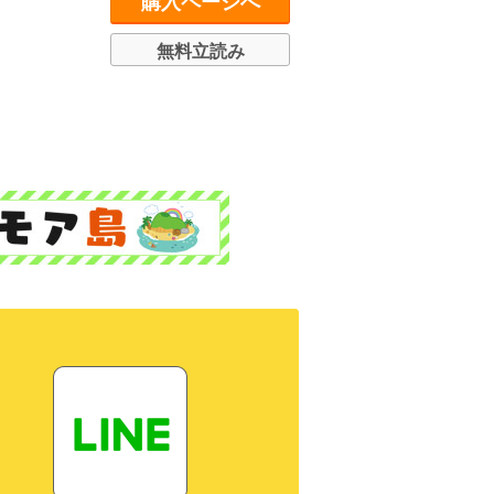
購入ページへ
無料立読み