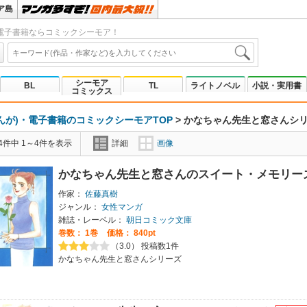
ア島
電子書籍ならコミックシーモア！
シーモア
BL
TL
ライトノベル
小説・実用書
コミックス
んが)・電子書籍のコミックシーモアTOP
>
かなちゃん先生と窓さんシ
4件中 1～4件を表示
詳細
画像
かなちゃん先生と窓さんのスイート・メモリー
作家：
佐藤真樹
ジャンル：
女性マンガ
雑誌・レーベル：
朝日コミック文庫
巻数：
1巻
価格： 840pt
（3.0） 投稿数1件
かなちゃん先生と窓さんシリーズ