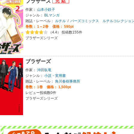
ブラザーズ
作家：
山本小鉄子
ジャンル：
BLマンガ
雑誌・レーベル：
ルチル
/
バーズコミックス ルチルコレクショ
巻数：
1～2巻
価格： 590pt
（4.4） 投稿数155件
ブラザーズシリーズ
ブラザーズ
作家：
沖田臥竜
ジャンル：
小説・実用書
雑誌・レーベル：
角川春樹事務所
巻数：
1巻
価格： 1,500pt
レビュー投稿数0件
ブラザーズシリーズ