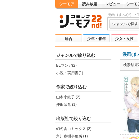
シーモア
読み放題
レビュー
シーモ
漫画（まんが）・
ジャンルで探す
総合
少年・青年
少女・女性
漫画(ま
ジャンルで絞り込む
検索結果
BLマンガ(2)
小説・実用書(1)
作家で絞り込む
山本小鉄子 (2)
沖田臥竜 (1)
出版社で絞り込む
幻冬舎コミックス (2)
角川春樹事務所 (1)