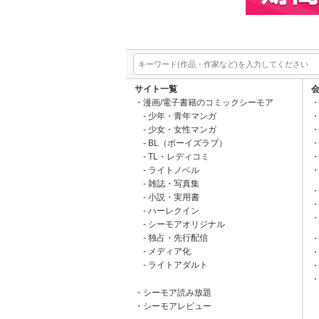
サイト一覧
漫画/電子書籍のコミックシーモア
少年・青年マンガ
少女・女性マンガ
BL（ボーイズラブ）
TL・レディコミ
ライトノベル
雑誌・写真集
小説・実用書
ハーレクイン
シーモアオリジナル
独占・先行配信
メディア化
ライトアダルト
シーモア読み放題
シーモアレビュー