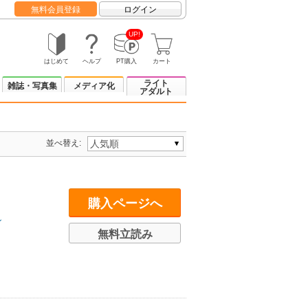
無料会員登録
ログイン
UP!
はじめて
ヘルプ
PT購入
カート
ライト
雑誌・写真集
メディア化
アダルト
並べ替え:
購入ページへ
ン
無料立読み