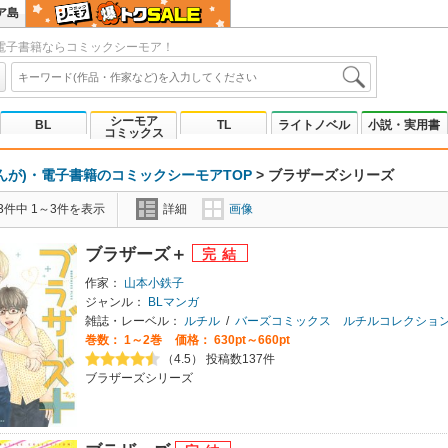
ア島
電子書籍ならコミックシーモア！
シーモア
BL
TL
ライトノベル
小説・実用書
コミックス
んが)・電子書籍のコミックシーモアTOP
>
ブラザーズシリーズ
3件中 1～3件を表示
詳細
画像
ブラザーズ＋
作家：
山本小鉄子
ジャンル：
BLマンガ
雑誌・レーベル：
ルチル
/
バーズコミックス ルチルコレクショ
巻数：
1～2巻
価格： 630pt～660pt
（4.5） 投稿数137件
ブラザーズシリーズ