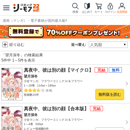
検索
はじめて
カート
ログイン
会員登録
漫画（マンガ）・電子書籍が国内最大級!!
絞り込む
並べ替え:
「望月深冬」の検索結果
5件中 1～5件を表示
真夜中、彼は別の顔【マイクロ】
望月深冬
少女マンガ、フラワーコミックス/＆フラワー
1～18巻
110pt～190pt
(3.8)
無料版を読む
投稿数15件
真夜中、彼は別の顔【合本版】
望月深冬
少女マンガ、フラワーコミックス/＆フラワー
1～4巻
530pt
レビュー投稿数0件