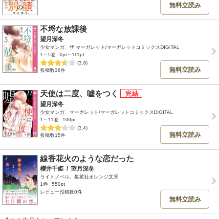
無料立読み
不埒な放課後
望月深冬
少女マンガ、ザ マーガレット/マーガレットコミックスDIGITAL
1～5巻
0pt～111pt
(3.8)
無料立読み
投稿数36件
天使は二度、嘘をつく
望月深冬
少女マンガ、マーガレット/マーガレットコミックスDIGITAL
1～11巻
100pt
(3.4)
無料立読み
投稿数15件
線香花火のような恋だった
櫻井千姫
/
望月深冬
ライトノベル、集英社オレンジ文庫
1巻
550pt
レビュー投稿数0件
無料立読み