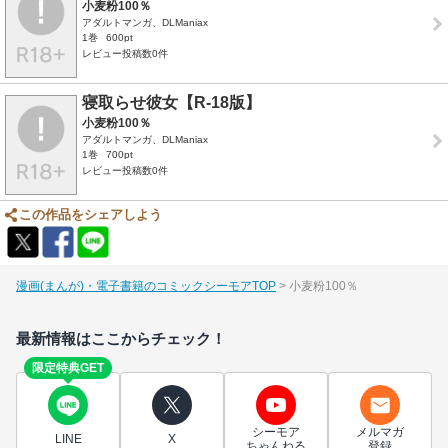
小麦粉100％
アダルトマンガ、DLManiax
1巻
600pt
レビュー投稿数0件
寝取らせ彼女【R-18版】
小麦粉100％
アダルトマンガ、DLManiax
1巻
700pt
レビュー投稿数0件
この作品をシェアしよう
漫画(まんが)・電子書籍のコミックシーモアTOP
小麦粉100％
最新情報はここからチェック！
限定特典GET
シーモア
メルマガ
LINE
X
ちゃんねる
登録