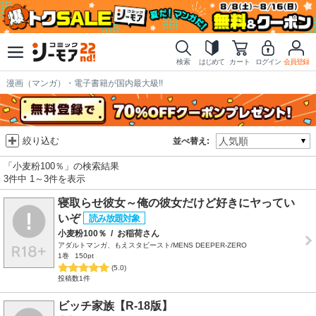
検索
はじめて
カート
ログイン
会員登録
漫画（マンガ）・電子書籍が国内最大級!!
絞り込む
並べ替え:
「小麦粉100％」の検索結果
3件中 1～3件を表示
寝取らせ彼女～俺の彼女だけど好きにヤってい
いぞ
小麦粉100％
/
お稲荷さん
アダルトマンガ、もえスタビースト/MENS DEEPER-ZERO
1巻
150pt
(5.0)
投稿数1件
ビッチ家族【R-18版】