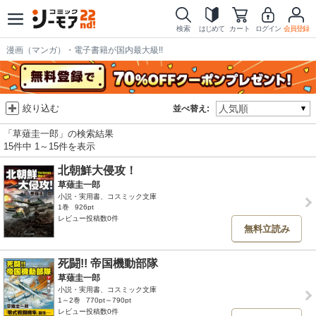
検索
はじめて
カート
ログイン
会員登録
漫画（マンガ）・電子書籍が国内最大級!!
絞り込む
並べ替え:
「草薙圭一郎」の検索結果
15件中 1～15件を表示
北朝鮮大侵攻！
草薙圭一郎
小説・実用書、コスミック文庫
1巻
926pt
レビュー投稿数0件
無料立読み
死闘!! 帝国機動部隊
草薙圭一郎
小説・実用書、コスミック文庫
1～2巻
770pt～790pt
レビュー投稿数0件