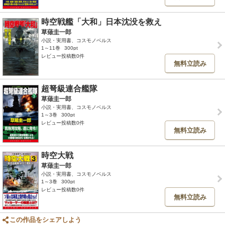
時空戦艦「大和」日本沈没を救え
草薙圭一郎
小説・実用書、コスモノベルス
1～11巻
300pt
レビュー投稿数0件
無料立読み
超弩級連合艦隊
草薙圭一郎
小説・実用書、コスモノベルス
1～3巻
300pt
レビュー投稿数0件
無料立読み
時空大戦
草薙圭一郎
小説・実用書、コスモノベルス
1～3巻
300pt
レビュー投稿数0件
無料立読み
この作品をシェアしよう