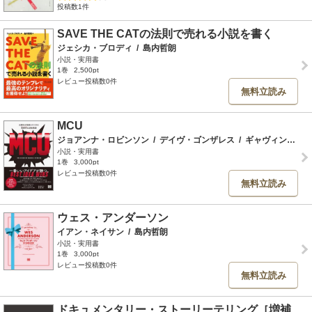
投稿数1件
SAVE THE CATの法則で売れる小説を書く
ジェシカ・ブロディ
/
島内哲朗
小説・実用書
1巻
2,500pt
レビュー投稿数0件
無料立読み
MCU
ジョアンナ・ロビンソン
/
デイヴ・ゴンザレス
/
ギャヴィン・エドワーズ
小説・実用書
1巻
3,000pt
レビュー投稿数0件
無料立読み
ウェス・アンダーソン
イアン・ネイサン
/
島内哲朗
小説・実用書
1巻
3,000pt
レビュー投稿数0件
無料立読み
ドキュメンタリー・ストーリーテリング［増補