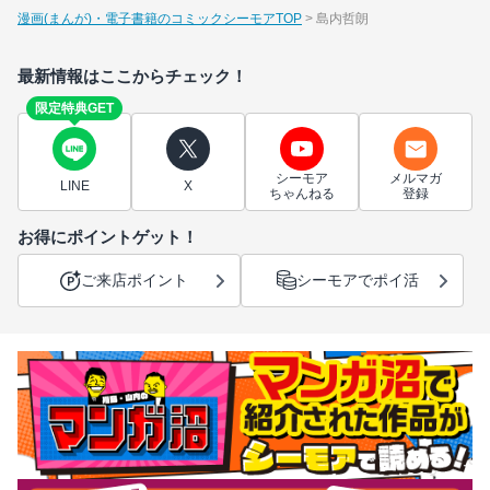
漫画(まんが)・電子書籍のコミックシーモアTOP
島内哲朗
最新情報はここからチェック！
限定特典GET
シーモア
メルマガ
LINE
X
ちゃんねる
登録
お得にポイントゲット！
ご来店ポイント
シーモアでポイ活