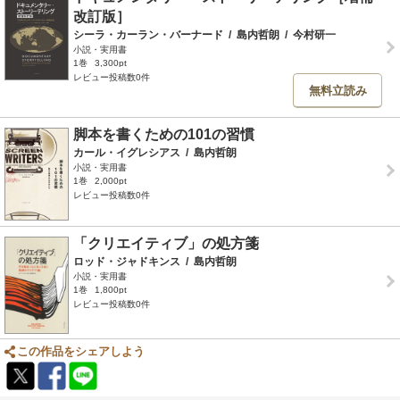
改訂版］
シーラ・カーラン・バーナード
/
島内哲朗
/
今村研一
小説・実用書
1巻
3,300pt
レビュー投稿数0件
無料立読み
脚本を書くための101の習慣
カール・イグレシアス
/
島内哲朗
小説・実用書
1巻
2,000pt
レビュー投稿数0件
「クリエイティブ」の処方箋
ロッド・ジャドキンス
/
島内哲朗
小説・実用書
1巻
1,800pt
レビュー投稿数0件
この作品をシェアしよう