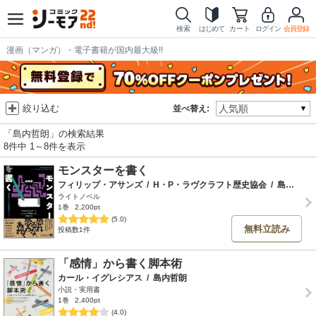
検索
はじめて
カート
ログイン
会員登録
漫画（マンガ）・電子書籍が国内最大級!!
絞り込む
並べ替え:
「島内哲朗」の検索結果
8件中 1～8件を表示
モンスターを書く
フィリップ・アサンズ
/
H・P・ラヴクラフト歴史協会
/
島内哲朗
ライトノベル
1巻
2,200pt
(5.0)
無料立読み
投稿数1件
「感情」から書く脚本術
カール・イグレシアス
/
島内哲朗
小説・実用書
1巻
2,400pt
(4.0)