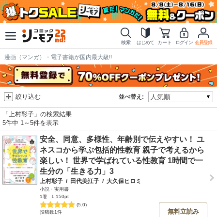
検索
はじめて
カート
ログイン
会員登録
漫画（マンガ）・電子書籍が国内最大級!!
絞り込む
並べ替え:
「上村彰子」の検索結果
5件中 1～5件を表示
安全、同意、多様性、年齢別で伝えやすい！ ユ
ネスコから学ぶ包括的性教育 親子で考えるから
楽しい！ 世界で学ばれている性教育 1時間で一
生分の「生きる力」3
上村彰子
/
田代美江子
/
大久保ヒロミ
小説・実用書
1巻
1,150pt
(5.0)
無料立読み
投稿数1件