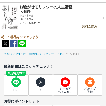
お騒がせモリッシーの人生講座
上村彰子
小説・実用書
1巻
1,800pt
レビュー投稿数0件
無料立読み
この作品をシェアしよう
漫画(まんが)・電子書籍のコミックシーモアTOP
上村彰子
最新情報はここからチェック！
限定特典GET
シーモア
メルマガ
LINE
X
ちゃんねる
登録
お得にポイントゲット！