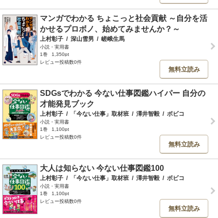
マンガでわかる ちょこっと社会貢献 ～自分を活
かせるプロボノ、始めてみませんか？～
上村彰子
/
深山雪男
/
嵯峨生馬
小説・実用書
1巻
1,350pt
レビュー投稿数0件
無料立読み
SDGsでわかる 今ない仕事図鑑ハイパー 自分の
才能発見ブック
上村彰子
/
「今ない仕事」取材班
/
澤井智毅
/
ボビコ
小説・実用書
1巻
1,100pt
レビュー投稿数0件
無料立読み
大人は知らない 今ない仕事図鑑100
上村彰子
/
「今ない仕事」取材班
/
澤井智毅
/
ボビコ
小説・実用書
1巻
1,100pt
レビュー投稿数0件
無料立読み