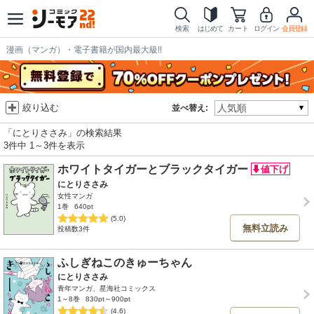
検索
はじめて
カート
ログイン
会員登録
漫画（マンガ）・電子書籍が国内最大級!!
絞り込む
並べ替え:
「にとりささみ」の検索結果
3件中 1～3件を表示
ホワイトタイガーとブラックタイガー
にとりささみ
女性マンガ
1巻
640pt
(5.0)
無料立読み
投稿数3件
ふしぎねこのきゅーちゃん
にとりささみ
青年マンガ、星海社コミックス
1～8巻
830pt～900pt
(4.6)