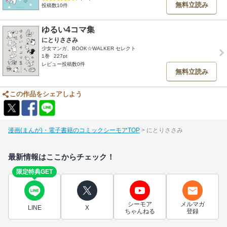
無料立読み
投稿数10件
ゆるい4コマ集
にとりささみ
少女マンガ、BOOK☆WALKER セレクト
1巻
227pt
レビュー投稿数0件
無料立読み
この作品をシェアしよう
漫画(まんが)・電子書籍のコミックシーモアTOP
にとりささみ
最新情報はここからチェック！
限定特典GET
シーモア
メルマガ
LINE
X
ちゃんねる
登録