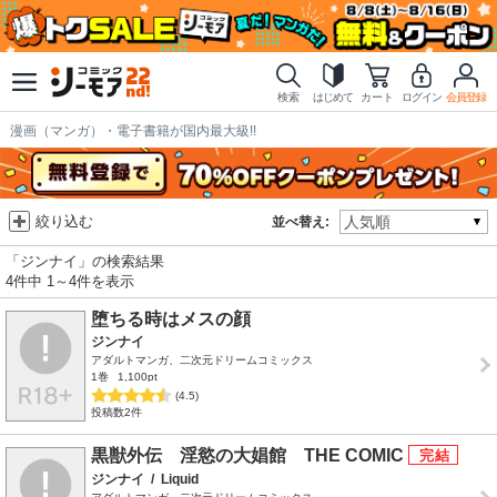
検索
はじめて
カート
ログイン
会員登録
漫画（マンガ）・電子書籍が国内最大級!!
絞り込む
並べ替え:
「ジンナイ」の検索結果
4件中 1～4件を表示
堕ちる時はメスの顔
ジンナイ
アダルトマンガ、二次元ドリームコミックス
1巻
1,100pt
(4.5)
投稿数2件
黒獣外伝 淫慾の大娼館 THE COMIC
ジンナイ
/
Liquid