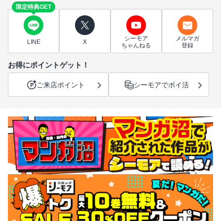
限定特典GET
シーモア
メルマガ
LINE
X
ちゃんねる
登録
お得にポイントゲット！
ご来店ポイント
シーモアでポイ活