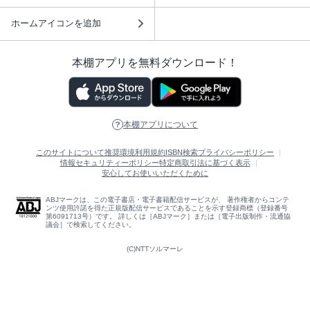
ホームアイコンを追加
本棚アプリを無料ダウンロード！
本棚アプリについて
このサイトについて
推奨環境
利用規約
ISBN検索
プライバシーポリシー
情報セキュリティーポリシー
特定商取引法に基づく表示
安心してお使いいただくために
ABJマークは、この電子書店・電子書籍配信サービスが、 著作権者からコンテ
ンツ使用許諾を得た正規版配信サービスであることを示す登録商標（登録番号
第6091713号）です。 詳しくは［ABJマーク］または［電子出版制作・流通協
議会］で検索してください。
(C)NTTソルマーレ