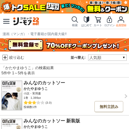
検索
はじめて
カート
ログイン
会員登録
漫画（マンガ）・電子書籍が国内最大級!!
絞り込む
並べ替え:
「かたやまゆうこ」の検索結果
5件中 1～5件を表示
みんなのカットソー
かたやまゆうこ
小説・実用書
1巻
1,389pt
(3.0)
無料立読み
投稿数1件
みんなのカットソー 新装版
かたやまゆうこ