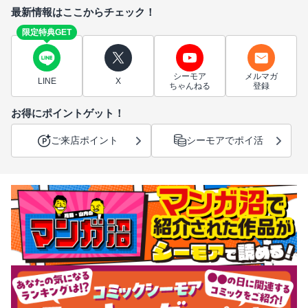
最新情報はここからチェック！
限定特典GET
シーモア
メルマガ
LINE
X
ちゃんねる
登録
お得にポイントゲット！
ご来店ポイント
シーモアでポイ活