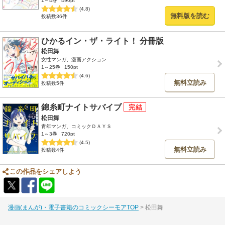
1～4巻
490pt
(4.8)
無料版を読む
投稿数36件
ひかるイン・ザ・ライト！ 分冊版
松田舞
女性マンガ、漫画アクション
1～25巻
150pt
(4.6)
無料立読み
投稿数5件
錦糸町ナイトサバイブ
松田舞
青年マンガ、コミックＤＡＹＳ
1～3巻
720pt
(4.5)
無料立読み
投稿数4件
この作品をシェアしよう
漫画(まんが)・電子書籍のコミックシーモアTOP
松田舞