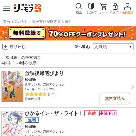
検索
はじめて
カート
ログイン
会員登録
漫画（マンガ）・電子書籍が国内最大級!!
絞り込む
並べ替え:
「松田舞」の検索結果
4件中 1～4件を表示
放課後帰宅びより
松田舞
青年マンガ、漫画アクション
1～6巻
700pt～720pt
(4.6)
無料立読み
投稿数18件
ひかるイン・ザ・ライト！
松田舞
女性マンガ、漫画アクション