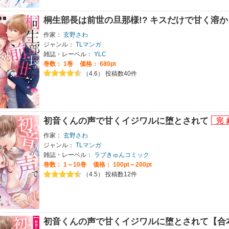
桐生部長は前世の旦那様!? キスだけで甘く溶
作家：
玄野さわ
ジャンル：
TLマンガ
雑誌・レーベル：
YLC
巻数：
1巻
価格： 680pt
（4.6） 投稿数40件
初音くんの声で甘くイジワルに堕とされて
作家：
玄野さわ
ジャンル：
TLマンガ
雑誌・レーベル：
ラブきゅんコミック
巻数：
1～10巻
価格： 100pt～200pt
（4.5） 投稿数12件
初音くんの声で甘くイジワルに堕とされて【合