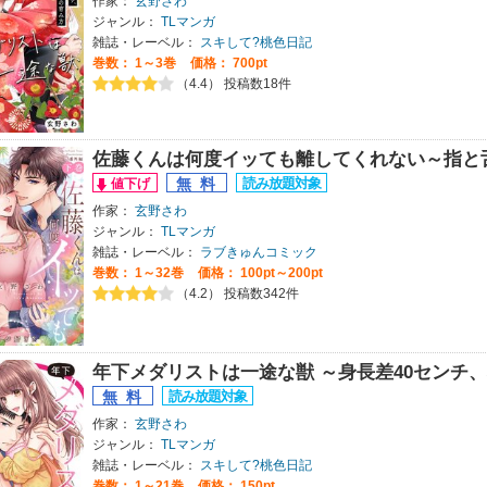
作家：
玄野さわ
ジャンル：
TLマンガ
雑誌・レーベル：
スキして?桃色日記
巻数：
1～3巻
価格： 700pt
（4.4） 投稿数18件
佐藤くんは何度イッても離してくれない～指と
作家：
玄野さわ
ジャンル：
TLマンガ
雑誌・レーベル：
ラブきゅんコミック
巻数：
1～32巻
価格： 100pt～200pt
（4.2） 投稿数342件
年下メダリストは一途な獣 ～身長差40センチ
作家：
玄野さわ
ジャンル：
TLマンガ
雑誌・レーベル：
スキして?桃色日記
巻数：
1～21巻
価格： 150pt