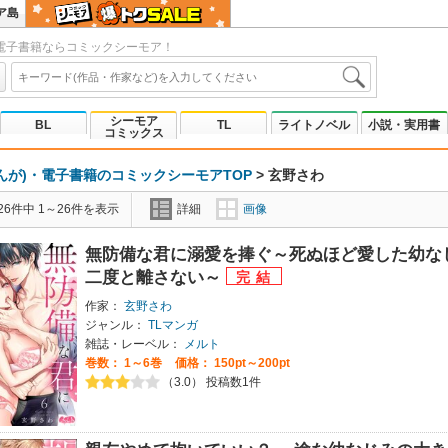
ア島
電子書籍ならコミックシーモア！
シーモア
BL
TL
ライトノベル
小説・実用書
コミックス
んが)・電子書籍のコミックシーモアTOP
>
玄野さわ
6件中 1～26件を表示
詳細
画像
無防備な君に溺愛を捧ぐ～死ぬほど愛した幼な
二度と離さない～
作家：
玄野さわ
ジャンル：
TLマンガ
雑誌・レーベル：
メルト
巻数：
1～6巻
価格： 150pt～200pt
（3.0） 投稿数1件