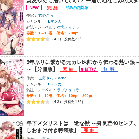
親友やめて抱いていい？ 一途な幼なじみの大き
作家：
玄野さわ
ジャンル：
TLマンガ
雑誌・レーベル：
蜜恋ティアラ
巻数：
1～15巻
価格： 200pt
（4.1） 投稿数21件
5年ぶりに繋がる元カレ医師から伝わる熱い熱
～【分冊版】
作家：
玄野さわ
/
ache
ジャンル：
TLマンガ
雑誌・レーベル：
ラブチュコラ
巻数：
1～10巻
価格： 100pt～200pt
（4.3） 投稿数122件
年下メダリストは一途な獣 ～身長差40センチ
しおまけ付き特装版】