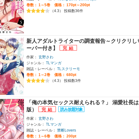
巻数：
1～5巻
価格： 170pt～200pt
（4.3） 投稿数36件
新人アダルトライターの調査報告～クリクリし
ーパー付き】
作家：
玄野さわ
ジャンル：
TLマンガ
雑誌・レーベル：
TLスクリーモ
巻数：
1～2巻
価格： 680pt
（4.3） 投稿数3件
「俺の本気セックス耐えられる？」 溺愛社長
版）
作家：
玄野さわ
ジャンル：
TLマンガ
雑誌・レーベル：
禁断Lovers
巻数：
1～6巻
価格： 200pt