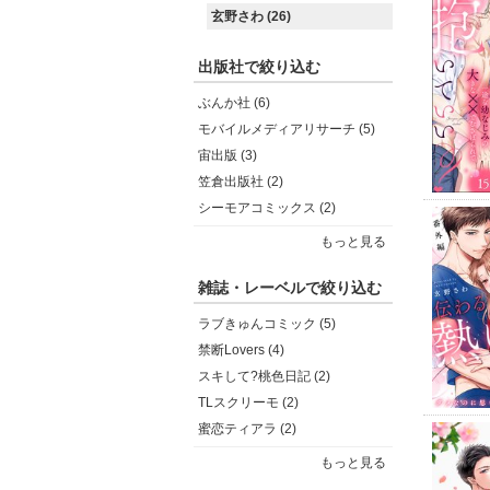
玄野さわ (26)
出版社で絞り込む
ぶんか社 (6)
モバイルメディアリサーチ (5)
宙出版 (3)
笠倉出版社 (2)
シーモアコミックス (2)
もっと見る
雑誌・レーベルで絞り込む
ラブきゅんコミック (5)
禁断Lovers (4)
スキして?桃色日記 (2)
TLスクリーモ (2)
蜜恋ティアラ (2)
もっと見る