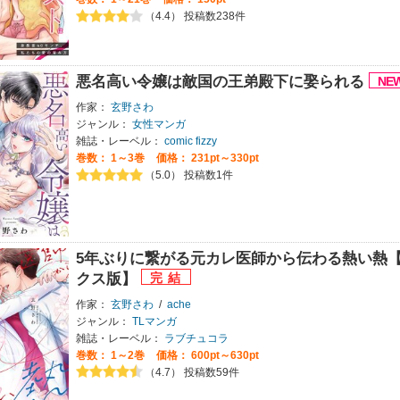
（4.4） 投稿数238件
悪名高い令嬢は敵国の王弟殿下に娶られる
作家：
玄野さわ
ジャンル：
女性マンガ
雑誌・レーベル：
comic fizzy
巻数：
1～3巻
価格： 231pt～330pt
（5.0） 投稿数1件
5年ぶりに繋がる元カレ医師から伝わる熱い熱
クス版】
作家：
玄野さわ
/
ache
ジャンル：
TLマンガ
雑誌・レーベル：
ラブチュコラ
巻数：
1～2巻
価格： 600pt～630pt
（4.7） 投稿数59件