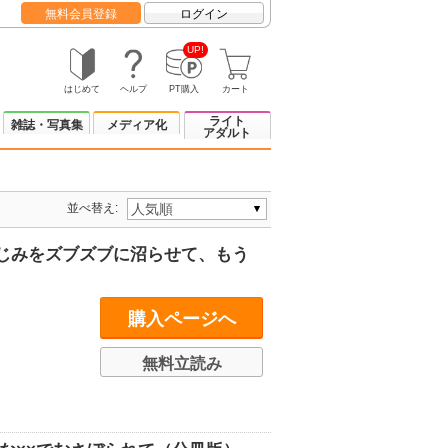
無料会員登録
ログイン
UP!
はじめて
ヘルプ
PT購入
カート
ライト
雑誌・写真集
メディア化
アダルト
並べ替え:
じみをズブズブに沼らせて、もう
購入ページへ
無料立読み