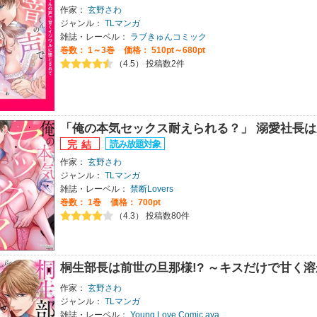
作家：
玄野さわ
ジャンル：
TLマンガ
雑誌・レーベル：
ラブきゅんコミック
巻数：
1～3巻
価格： 510pt～680pt
（4.5） 投稿数2件
「俺の本気セックス耐えられる？」 溺愛社長
作家：
玄野さわ
ジャンル：
TLマンガ
雑誌・レーベル：
禁断Lovers
巻数：
1巻
価格： 700pt
（4.3） 投稿数80件
桐生部長は前世の旦那様!? ～キスだけで甘く
作家：
玄野さわ
ジャンル：
TLマンガ
雑誌・レーベル：
Young Love Comic aya