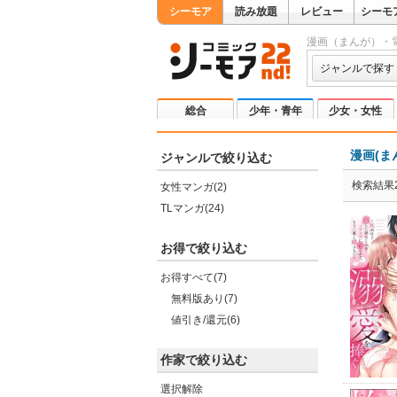
シーモア
読み放題
レビュー
シーモ
漫画（まんが）・
ジャンルで探す
総合
少年・青年
少女・女性
漫画(ま
ジャンルで絞り込む
検索結果2
女性マンガ(2)
TLマンガ(24)
お得で絞り込む
お得すべて(7)
無料版あり(7)
値引き/還元(6)
作家で絞り込む
選択解除