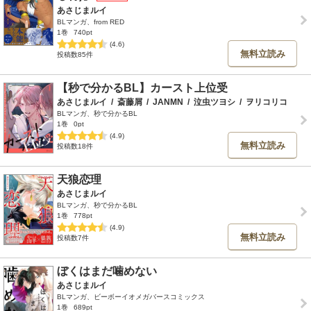
あさじまルイ
BLマンガ、from RED
1巻
740pt
(4.6)
無料立読み
投稿数85件
【秒で分かるBL】カースト上位受
あさじまルイ
/
斎藤屑
/
JANMN
/
泣虫ツヨシ
/
ヲリコリコ
BLマンガ、秒で分かるBL
1巻
0pt
(4.9)
無料立読み
投稿数18件
天狼恋理
あさじまルイ
BLマンガ、秒で分かるBL
1巻
778pt
(4.9)
無料立読み
投稿数7件
ぼくはまだ噛めない
あさじまルイ
BLマンガ、ビーボーイオメガバースコミックス
1巻
689pt