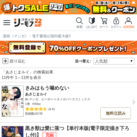
検索
はじめて
カート
ログイン
会員登録
漫画（マンガ）・電子書籍が国内最大級!!
絞り込む
並べ替え:
「あさじまルイ」の検索結果
11件中 1～11件を表示
きみはもう噛めない
あさじまルイ
BLマンガ、ビーボーイオメガバースコミックス
1巻
659pt
(4.6)
無料立読み
投稿数287件
黒き獣は愛に落つ【単行本版(電子限定描き下ろ
し付)】