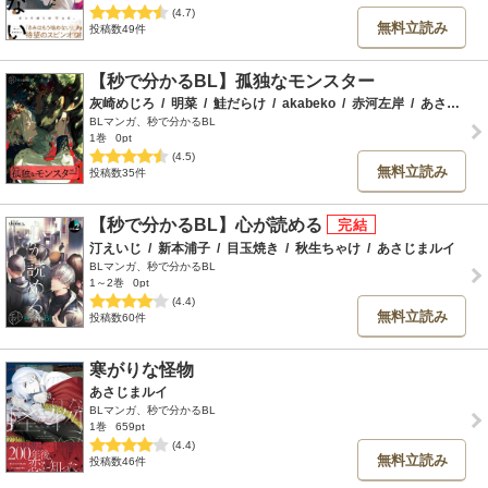
(4.7)
無料立読み
投稿数49件
【秒で分かるBL】孤独なモンスター
灰崎めじろ
/
明菜
/
鮭だらけ
/
akabeko
/
赤河左岸
/
あさじまルイ
BLマンガ、秒で分かるBL
1巻
0pt
(4.5)
無料立読み
投稿数35件
【秒で分かるBL】心が読める
汀えいじ
/
新本浦子
/
目玉焼き
/
秋生ちゃけ
/
あさじまルイ
BLマンガ、秒で分かるBL
1～2巻
0pt
(4.4)
無料立読み
投稿数60件
寒がりな怪物
あさじまルイ
BLマンガ、秒で分かるBL
1巻
659pt
(4.4)
無料立読み
投稿数46件