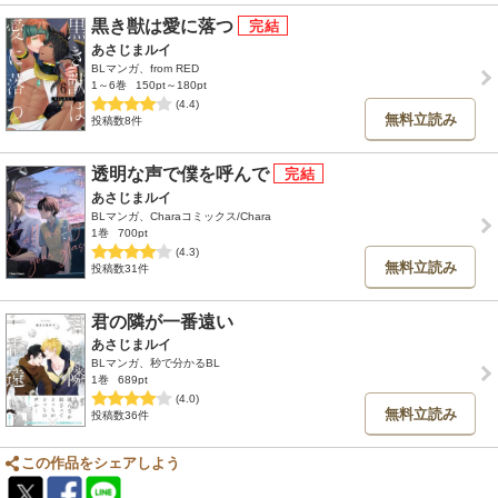
黒き獣は愛に落つ
あさじまルイ
BLマンガ、from RED
1～6巻
150pt～180pt
(4.4)
無料立読み
投稿数8件
透明な声で僕を呼んで
あさじまルイ
BLマンガ、Charaコミックス/Chara
1巻
700pt
(4.3)
無料立読み
投稿数31件
君の隣が一番遠い
あさじまルイ
BLマンガ、秒で分かるBL
1巻
689pt
(4.0)
無料立読み
投稿数36件
この作品をシェアしよう