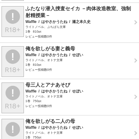
ふたなり潜入捜査セイカ －肉体改造教室、強制
射精授業－
Waffle
/
はやさかうたね
/
瀬之本久史
ライトノベル、ぷちぱら文庫
1巻
810pt
レビュー投稿数0件
俺を欲しがる妻と義母
Waffle
/
はやさかうたね
/
せぼい
ライトノベル、オトナ文庫
1巻
810pt
レビュー投稿数0件
母三人とアナあそび
Waffle
/
はやさかうたね
/
せぼい
ライトノベル、オトナ文庫
1巻
750pt
レビュー投稿数0件
俺を欲しがる二人の母
Waffle
/
はやさかうたね
/
せぼい
ライトノベル、オトナ文庫
1巻
750pt