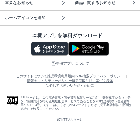
重要なお知らせ
商品に関するお知らせ
ホームアイコンを追加
本棚アプリを無料ダウンロード！
本棚アプリについて
このサイトについて
推奨環境
利用規約
ISBN検索
プライバシーポリシー
情報セキュリティーポリシー
特定商取引法に基づく表示
安心してお使いいただくために
ABJマークは、この電子書店・電子書籍配信サービスが、 著作権者からコンテ
ンツ使用許諾を得た正規版配信サービスであることを示す登録商標（登録番号
第6091713号）です。 詳しくは［ABJマーク］または［電子出版制作・流通協
議会］で検索してください。
(C)NTTソルマーレ