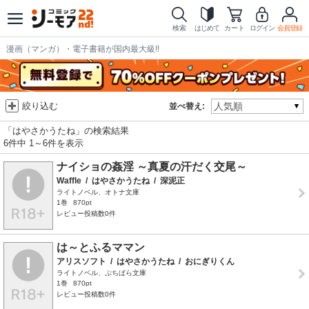
検索
はじめて
カート
ログイン
会員登録
漫画（マンガ）・電子書籍が国内最大級!!
絞り込む
並べ替え:
「はやさかうたね」の検索結果
6件中 1～6件を表示
ナイショの姦淫 ～真夏の汗だく交尾～
Waffle
/
はやさかうたね
/
深泥正
ライトノベル、オトナ文庫
1巻
870pt
レビュー投稿数0件
は～とふるママン
アリスソフト
/
はやさかうたね
/
おにぎりくん
ライトノベル、ぷちぱら文庫
1巻
870pt
レビュー投稿数0件