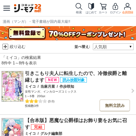
検索
はじめて
カート
ログイン
会員登録
漫画（マンガ）・電子書籍が国内最大級!!
絞り込む
並べ替え:
「ミイコ」の検索結果
8件中 1～8件を表示
引きこもり夫人に転生したので、冷徹侯爵と離
縁します
ミイコ
/
当麻月菜
/
作歩咲知
女性マンガ、インカローズコミックス
1～6巻
200pt
(3.0)
無料立読み
投稿数3件
【合本版】悪魔な公爵様はお飾り妻をお気に召
す
ミイコ
/
グルナ編集部