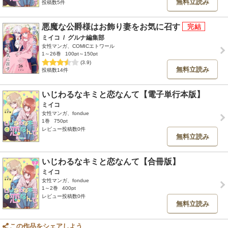
無料立読み
投稿数5件
悪魔な公爵様はお飾り妻をお気に召す
ミイコ
/
グルナ編集部
女性マンガ、COMICエトワール
1～26巻
100pt～150pt
(3.9)
無料立読み
投稿数14件
いじわるなキミと恋なんて【電子単行本版】
ミイコ
女性マンガ、fondue
1巻
750pt
レビュー投稿数0件
無料立読み
いじわるなキミと恋なんて【合冊版】
ミイコ
女性マンガ、fondue
1～2巻
400pt
レビュー投稿数0件
無料立読み
この作品をシェアしよう