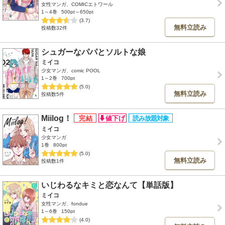
女性マンガ、COMICエトワール
1～4巻
500pt～650pt
(3.7)
無料立読み
投稿数32件
シュガーなパパとソルトな娘
ミイコ
少女マンガ、comic POOL
1～2巻
700pt
(5.0)
無料立読み
投稿数5件
Miilog！
ミイコ
少女マンガ
1巻
800pt
(5.0)
無料立読み
投稿数1件
いじわるなキミと恋なんて【単話版】
ミイコ
女性マンガ、fondue
1～6巻
150pt
(4.0)