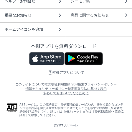
ヘルプ・お問合せ
シーモア島
重要なお知らせ
商品に関するお知らせ
ホームアイコンを追加
本棚アプリを無料ダウンロード！
本棚アプリについて
このサイトについて
推奨環境
利用規約
ISBN検索
プライバシーポリシー
情報セキュリティーポリシー
特定商取引法に基づく表示
安心してお使いいただくために
ABJマークは、この電子書店・電子書籍配信サービスが、 著作権者からコンテ
ンツ使用許諾を得た正規版配信サービスであることを示す登録商標（登録番号
第6091713号）です。 詳しくは［ABJマーク］または［電子出版制作・流通協
議会］で検索してください。
(C)NTTソルマーレ