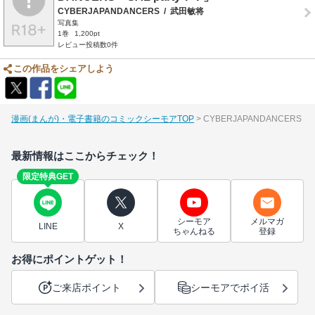
CYBERJAPANDANCERS
/
武田敏将
写真集
1巻
1,200pt
レビュー投稿数0件
この作品をシェアしよう
漫画(まんが)・電子書籍のコミックシーモアTOP
CYBERJAPANDANCERS
最新情報はここからチェック！
限定特典GET
シーモア
メルマガ
LINE
X
ちゃんねる
登録
お得にポイントゲット！
ご来店ポイント
シーモアでポイ活