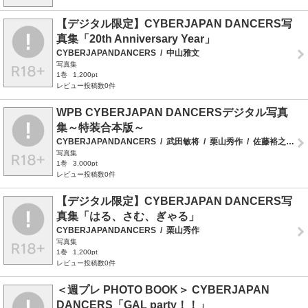
【デジタル限定】CYBERJAPAN DANCERS写
真集「20th Anniversary Year」
CYBERJAPANDANCERS
/
中山雅文
写真集
1巻
1,200pt
レビュー投稿数0件
WPB CYBERJAPAN DANCERSデジタル写真
集～特装合本版～
CYBERJAPANDANCERS
/
武田敏将
/
栗山秀作
/
佐藤裕之
/
細
写真集
1巻
3,000pt
レビュー投稿数0件
【デジタル限定】CYBERJAPAN DANCERS写
真集「はる、さむ、ぎゃる」
CYBERJAPANDANCERS
/
栗山秀作
写真集
1巻
1,200pt
レビュー投稿数0件
＜週プレ PHOTO BOOK＞ CYBERJAPAN
DANCERS「GAL party！！」