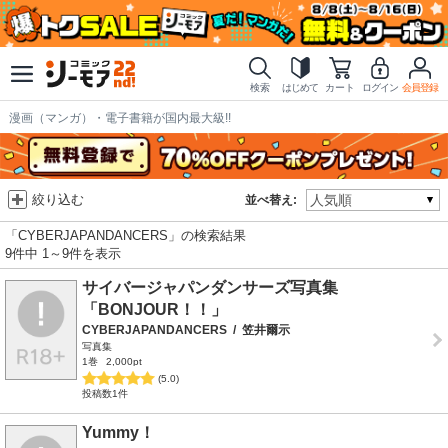
検索
はじめて
カート
ログイン
会員登録
漫画（マンガ）・電子書籍が国内最大級!!
絞り込む
並べ替え:
「CYBERJAPANDANCERS」の検索結果
9件中 1～9件を表示
サイバージャパンダンサーズ写真集
「BONJOUR！！」
CYBERJAPANDANCERS
/
笠井爾示
写真集
1巻
2,000pt
(5.0)
投稿数1件
Yummy！