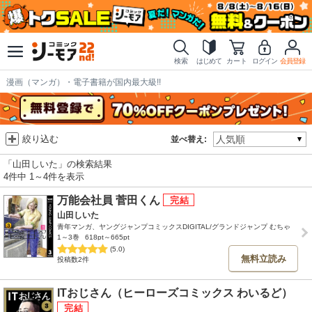
検索
はじめて
カート
ログイン
会員登録
漫画（マンガ）・電子書籍が国内最大級!!
絞り込む
並べ替え:
「山田しいた」の検索結果
4件中 1～4件を表示
万能会社員 菅田くん
山田しいた
青年マンガ、ヤングジャンプコミックスDIGITAL/グランドジャンプ むちゃ
1～3巻
618pt～665pt
(5.0)
無料立読み
投稿数2件
ITおじさん（ヒーローズコミックス わいるど）