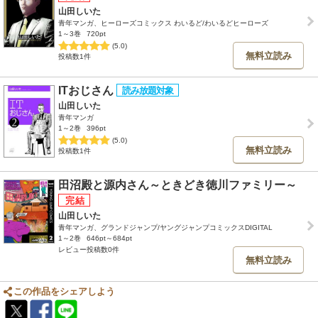
山田しいた
青年マンガ、ヒーローズコミックス わいるど/わいるどヒーローズ
1～3巻
720pt
(5.0)
無料立読み
投稿数1件
ITおじさん
山田しいた
青年マンガ
1～2巻
396pt
(5.0)
無料立読み
投稿数1件
田沼殿と源内さん～ときどき徳川ファミリー～
山田しいた
青年マンガ、グランドジャンプ/ヤングジャンプコミックスDIGITAL
1～2巻
646pt～684pt
レビュー投稿数0件
無料立読み
この作品をシェアしよう