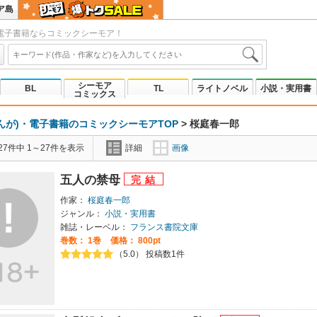
ア島
電子書籍ならコミックシーモア！
シーモア
BL
TL
ライトノベル
小説・実用書
コミックス
んが)・電子書籍のコミックシーモアTOP
>
桜庭春一郎
7件中 1～27件を表示
詳細
画像
五人の禁母
作家：
桜庭春一郎
ジャンル：
小説・実用書
雑誌・レーベル：
フランス書院文庫
巻数：
1巻
価格： 800pt
（5.0） 投稿数1件