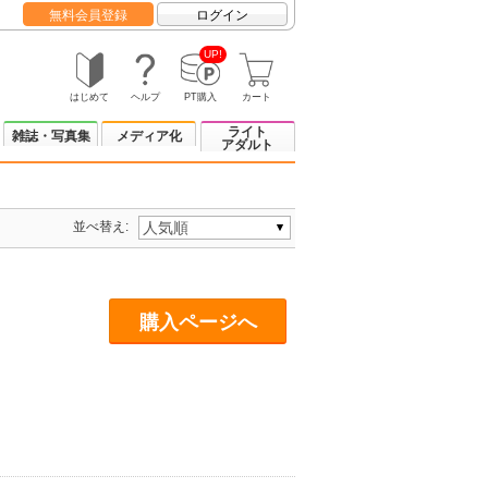
無料会員登録
ログイン
UP!
はじめて
ヘルプ
PT購入
カート
ライト
雑誌・写真集
メディア化
アダルト
並べ替え:
購入ページへ