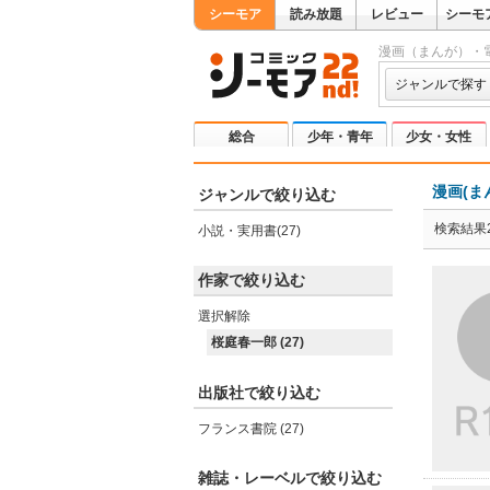
シーモア
読み放題
レビュー
シーモ
漫画（まんが）・
ジャンルで探す
総合
少年・青年
少女・女性
漫画(ま
ジャンルで絞り込む
検索結果2
小説・実用書(27)
作家で絞り込む
選択解除
桜庭春一郎 (27)
出版社で絞り込む
フランス書院 (27)
雑誌・レーベルで絞り込む