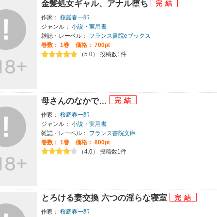
金髪処女ギャル、アナル堕ち
作家：
桜庭春一郎
ジャンル：
小説・実用書
雑誌・レーベル：
フランス書院eブックス
巻数：
1巻
価格： 700pt
（5.0） 投稿数1件
母さんのなかで…
作家：
桜庭春一郎
ジャンル：
小説・実用書
雑誌・レーベル：
フランス書院文庫
巻数：
1巻
価格： 800pt
（4.0） 投稿数1件
とろける妻交換 六つの淫らな寝室
作家：
桜庭春一郎