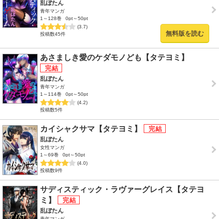
乱ぼたん
青年マンガ
1～128巻
0pt～50pt
(3.7)
無料版を読む
投稿数45件
あさましき愛のケダモノども【タテヨミ】
乱ぼたん
青年マンガ
1～114巻
0pt～50pt
(4.2)
投稿数5件
カイシャクサマ【タテヨミ】
乱ぼたん
女性マンガ
1～69巻
0pt～50pt
(4.0)
投稿数9件
サディスティック・ラヴァーグレイス【タテヨ
ミ】
乱ぼたん
青年マンガ