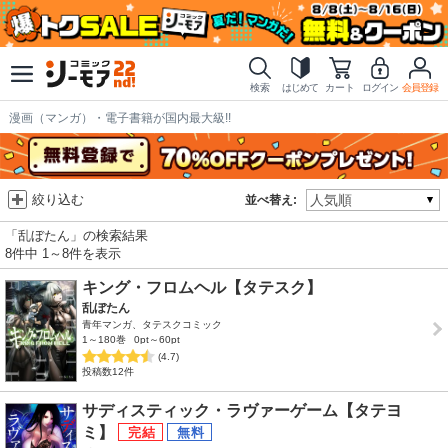
検索
はじめて
カート
ログイン
会員登録
漫画（マンガ）・電子書籍が国内最大級!!
絞り込む
並べ替え:
「乱ぼたん」の検索結果
8件中 1～8件を表示
キング・フロムヘル【タテスク】
乱ぼたん
青年マンガ、タテスクコミック
1～180巻
0pt～60pt
(4.7)
投稿数12件
サディスティック・ラヴァーゲーム【タテヨ
ミ】