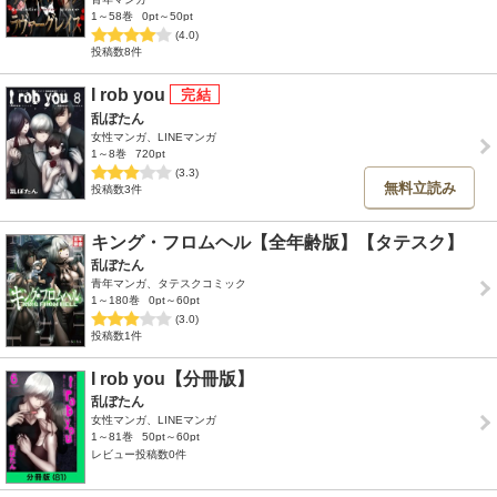
1～58巻
0pt～50pt
(4.0)
投稿数8件
I rob you
乱ぼたん
女性マンガ、LINEマンガ
1～8巻
720pt
(3.3)
無料立読み
投稿数3件
キング・フロムヘル【全年齢版】【タテスク】
乱ぼたん
青年マンガ、タテスクコミック
1～180巻
0pt～60pt
(3.0)
投稿数1件
I rob you【分冊版】
乱ぼたん
女性マンガ、LINEマンガ
1～81巻
50pt～60pt
レビュー投稿数0件