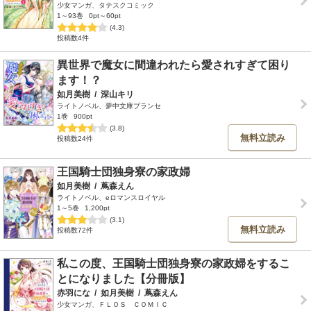
少女マンガ、タテスクコミック
1～93巻
0pt～60pt
(4.3)
投稿数4件
異世界で魔女に間違われたら愛されすぎて困り
ます！？
如月美樹
/
深山キリ
ライトノベル、夢中文庫プランセ
1巻
900pt
(3.8)
無料立読み
投稿数24件
王国騎士団独身寮の家政婦
如月美樹
/
蔦森えん
ライトノベル、eロマンスロイヤル
1～5巻
1,200pt
(3.1)
無料立読み
投稿数72件
私この度、王国騎士団独身寮の家政婦をするこ
とになりました【分冊版】
赤羽にな
/
如月美樹
/
蔦森えん
少女マンガ、ＦＬＯＳ ＣＯＭＩＣ