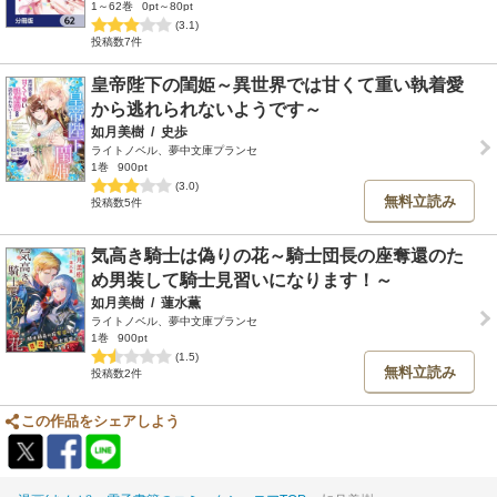
1～62巻
0pt～80pt
(3.1)
投稿数7件
皇帝陛下の閨姫～異世界では甘くて重い執着愛
から逃れられないようです～
如月美樹
/
史歩
ライトノベル、夢中文庫プランセ
1巻
900pt
(3.0)
無料立読み
投稿数5件
気高き騎士は偽りの花～騎士団長の座奪還のた
め男装して騎士見習いになります！～
如月美樹
/
蓮水薫
ライトノベル、夢中文庫プランセ
1巻
900pt
(1.5)
無料立読み
投稿数2件
この作品をシェアしよう