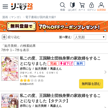
検索
はじめて
カート
ログイン
会員登録
漫画（マンガ）・電子書籍が国内最大級!!
絞り込む
並べ替え:
「如月美樹」の検索結果
7件中 1～7件を表示
私この度、王国騎士団独身寮の家政婦をするこ
とになりました
赤羽にな
/
如月美樹
/
蔦森えん
少女マンガ、ＦＬＯＳ ＣＯＭＩＣ
1～7巻
325pt～650pt
(3.2)
無料版を読む
投稿数445件
私この度、王国騎士団独身寮の家政婦をするこ
とになりました【タテスク】
赤羽にな
/
如月美樹
/
蔦森えん