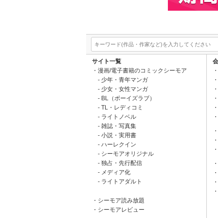
サイト一覧
漫画/電子書籍のコミックシーモア
少年・青年マンガ
少女・女性マンガ
BL（ボーイズラブ）
TL・レディコミ
ライトノベル
雑誌・写真集
小説・実用書
ハーレクイン
シーモアオリジナル
独占・先行配信
メディア化
ライトアダルト
シーモア読み放題
シーモアレビュー