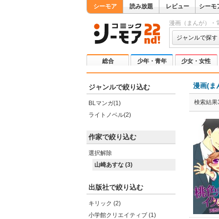
シーモア
読み放題
レビュー
シーモ
漫画（まんが）・
ジャンルで探す
総合
少年・青年
少女・女性
漫画(ま
ジャンルで絞り込む
検索結果
BLマンガ(1)
ライトノベル(2)
作家で絞り込む
選択解除
山崎あすな (3)
出版社で絞り込む
キリック (2)
小学館クリエイティブ (1)