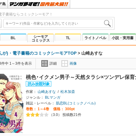
ア島
電子書籍ならコミックシーモア！
シーモア
BL
TL
ライトノベル
小説・実用書
コミックス
んが)・電子書籍のコミックシーモアTOP
>
山崎あすな
3件中 1～3件を表示
詳細
画像
桃色･イクメン男子～天然タラシ×ツンデレ保
作家：
山崎あすな
/
松木加斎
ジャンル：
BLマンガ
雑誌・レーベル：
肌恋BL(コミックノベル)
巻数：
1～4巻
価格： 300pt
（3.0） 投稿数21件