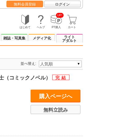
無料会員登録
ログイン
UP!
はじめて
ヘルプ
PT購入
カート
ライト
雑誌・写真集
メディア化
アダルト
並べ替え:
育士（コミックノベル）
購入ページへ
無料立読み