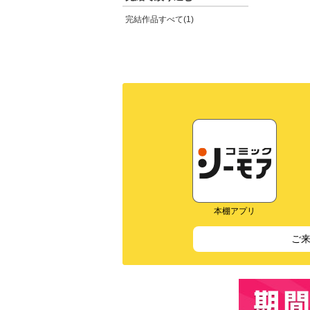
完結作品すべて(1)
本棚アプリ
ご