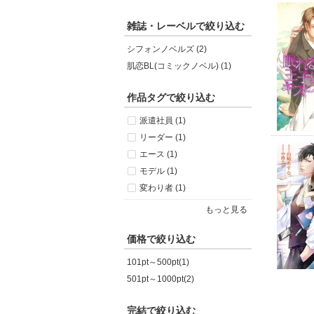
雑誌・レーベルで絞り込む
シフォンノベルズ (2)
肌恋BL(コミックノベル) (1)
作品タグで絞り込む
派遣社員 (1)
リーダー (1)
エース (1)
モデル (1)
変わり者 (1)
もっと見る
価格で絞り込む
101pt～500pt(1)
501pt～1000pt(2)
完結で絞り込む