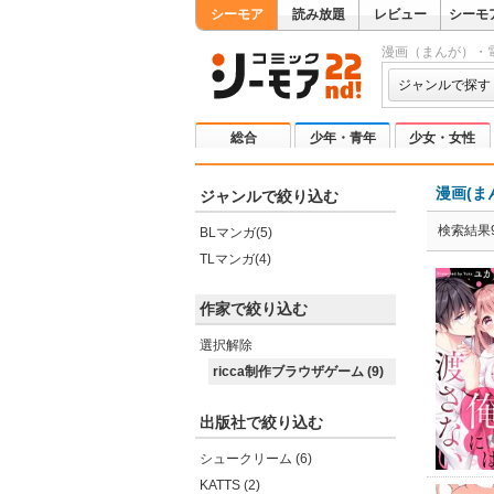
シーモア
読み放題
レビュー
シーモ
漫画（まんが）・
ジャンルで探す
総合
少年・青年
少女・女性
漫画(ま
ジャンルで絞り込む
検索結果
BLマンガ(5)
TLマンガ(4)
作家で絞り込む
選択解除
ricca制作ブラウザゲーム (9)
出版社で絞り込む
シュークリーム (6)
KATTS (2)