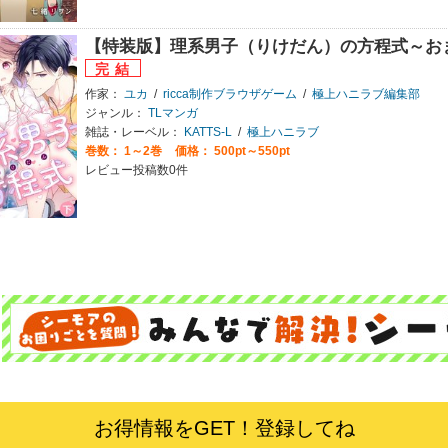
【特装版】理系男子（りけだん）の方程式～お
作家：
ユカ
/
ricca制作ブラウザゲーム
/
極上ハニラブ編集部
ジャンル：
TLマンガ
雑誌・レーベル：
KATTS-L
/
極上ハニラブ
巻数：
1～2巻
価格： 500pt～550pt
レビュー投稿数0件
お得情報をGET！登録してね