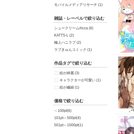
モバイルメディアリサーチ (1)
雑誌・レーベルで絞り込む
シュークリーム/ricca (6)
KATTS-L (2)
極上ハニラブ (2)
ラブきゅんコミック (1)
作品タグで絞り込む
絵が綺麗 (3)
キャラクターが可愛い (1)
絵が繊細 (1)
価格で絞り込む
～100pt(6)
101pt～500pt(4)
501pt～1000pt(1)