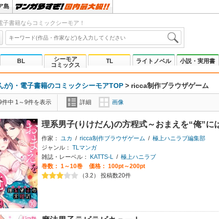
ア島
電子書籍ならコミックシーモア！
シーモア
BL
TL
ライトノベル
小説・実用書
コミックス
んが)・電子書籍のコミックシーモアTOP
>
ricca制作ブラウザゲーム
9件中 1～9件を表示
詳細
画像
理系男子(りけだん)の方程式～おまえを“俺”
作家：
ユカ
/
ricca制作ブラウザゲーム
/
極上ハニラブ編集部
ジャンル：
TLマンガ
雑誌・レーベル：
KATTS-L
/
極上ハニラブ
巻数：
1～10巻
価格： 100pt～200pt
（3.2） 投稿数20件