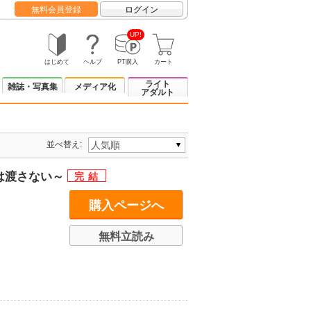
無料会員登録
ログイン
UP!
はじめて
ヘルプ
PT購入
カート
ライト
雑誌・写真集
メディア化
アダルト
並べ替え:
には渡さない～
購入ページへ
無料立読み