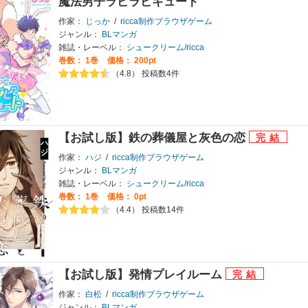
魔法男子ラビラビキュート
作家：
じっか
/
ricca制作ブラウザゲーム
ジャンル：
BLマンガ
雑誌・レーベル：
シュークリーム/ricca
巻数：
1巻
価格： 200pt
（4.8） 投稿数4件
【お試し版】鉄の葬儀屋と灰色の恋
作家：
ハジ
/
ricca制作ブラウザゲーム
ジャンル：
BLマンガ
雑誌・レーベル：
シュークリーム/ricca
巻数：
1巻
価格： 0pt
（4.4） 投稿数14件
【お試し版】発情プレイルーム
作家：
白松
/
ricca制作ブラウザゲーム
ジャンル：
BLマンガ