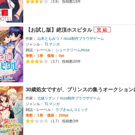
（3.8） 投稿数13件
【お試し版】絶頂ホスピタル
作家：
山本ともみつ
/
ricca制作ブラウザゲーム
ジャンル：
TLマンガ
雑誌・レーベル：
シュークリーム/ricca
巻数：
1巻
価格： 0pt
（3.7） 投稿数20件
30歳処女ですが、プリンスの集うオークショ
作家：
七緒リヲン
/
ricca制作ブラウザゲーム
ジャンル：
TLマンガ
雑誌・レーベル：
ラブきゅんコミック
巻数：
1巻
価格： 200pt
（1.7） 投稿数3件