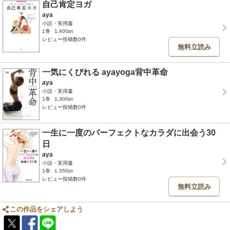
自己肯定ヨガ
aya
小説・実用書
1巻
1,400pt
レビュー投稿数0件
無料立読み
一気にくびれる ayayoga背中革命
aya
小説・実用書
1巻
1,300pt
レビュー投稿数0件
一生に一度のパーフェクトなカラダに出会う30
日
aya
小説・実用書
1巻
1,350pt
レビュー投稿数0件
無料立読み
この作品をシェアしよう