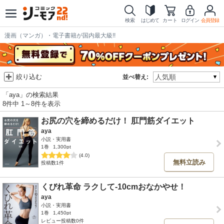
検索
はじめて
カート
ログイン
会員登録
漫画（マンガ）・電子書籍が国内最大級!!
絞り込む
並べ替え:
「aya」の検索結果
8件中 1～8件を表示
お尻の穴を締めるだけ！ 肛門筋ダイエット
aya
小説・実用書
1巻
1,300pt
(4.0)
無料立読み
投稿数1件
くびれ革命 ラクして-10cmおなかやせ！
aya
小説・実用書
1巻
1,450pt
レビュー投稿数0件