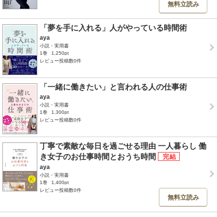
無料立読み
「夢を手に入れる」人がやっている時間術
aya
小説・実用書
1巻
1,250pt
レビュー投稿数0件
「一緒に働きたい」と言われる人の仕事術
aya
小説・実用書
1巻
1,300pt
レビュー投稿数0件
丁寧で素敵な毎日を過ごせる理由 一人暮らし 働
き女子のお仕事時間とおうち時間
aya
小説・実用書
1巻
1,400pt
レビュー投稿数0件
無料立読み