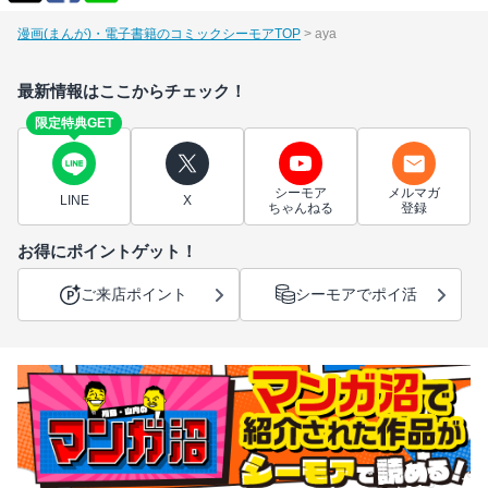
漫画(まんが)・電子書籍のコミックシーモアTOP
aya
最新情報はここからチェック！
限定特典GET
シーモア
メルマガ
LINE
X
ちゃんねる
登録
お得にポイントゲット！
ご来店ポイント
シーモアでポイ活