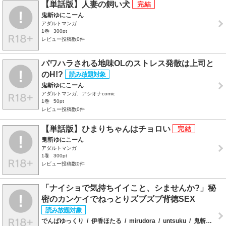
【単話版】人妻の飼い犬
鬼斬ゆにこーん
アダルトマンガ
1巻
300pt
レビュー投稿数0件
パワハラされる地味OLのストレス発散は上司と
のH!?
鬼斬ゆにこーん
アダルトマンガ、アシオナcomic
1巻
50pt
レビュー投稿数0件
【単話版】ひまりちゃんはチョロい
鬼斬ゆにこーん
アダルトマンガ
1巻
300pt
レビュー投稿数0件
「ナイショで気持ちイイこと、シませんか?」秘
密のカンケイでねっとりズブズブ背徳SEX
でんぱゆっくり
/
伊香ほたる
/
mirudora
/
untsuku
/
鬼斬ゆにこーん