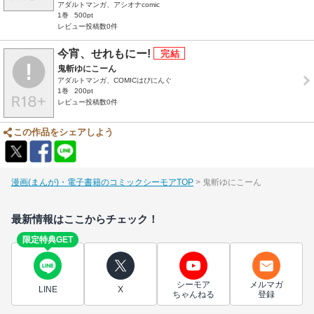
アダルトマンガ、アシオナcomic
1巻
500pt
レビュー投稿数0件
今宵、せれもにー!
鬼斬ゆにこーん
アダルトマンガ、COMICはぴにんぐ
1巻
200pt
レビュー投稿数0件
この作品をシェアしよう
漫画(まんが)・電子書籍のコミックシーモアTOP
鬼斬ゆにこーん
最新情報はここからチェック！
限定特典GET
シーモア
メルマガ
LINE
X
ちゃんねる
登録