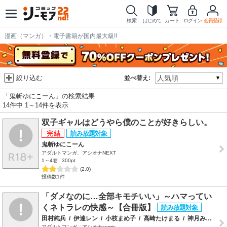
検索
はじめて
カート
ログイン
会員登録
漫画（マンガ）・電子書籍が国内最大級!!
絞り込む
並べ替え:
「鬼斬ゆにこーん」の検索結果
14件中 1～14件を表示
双子ギャルはどうやら僕のことが好きらしい。
鬼斬ゆにこーん
アダルトマンガ、アシオナNEXT
1～4巻
300pt
(2.0)
投稿数1件
「ダメなのに…全部キモチいい」～ハマってい
くネトラレの快感～【合冊版】
田村純兵
/
伊達レン
/
小枝まめ子
/
高崎たけまる
/
神月みやび
/
アダルトマンガ、アシオナcomic