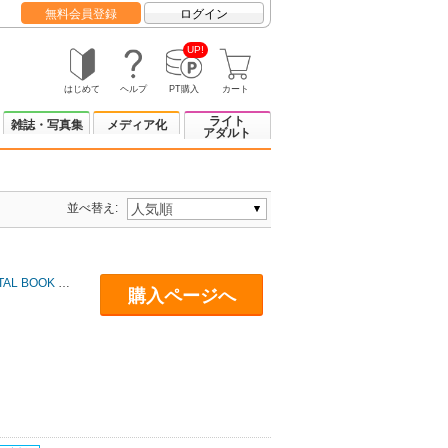
無料会員登録
ログイン
UP!
はじめて
ヘルプ
PT購入
カート
ライト
雑誌・写真集
メディア化
アダルト
並べ替え:
BOOK SERIES
購入ページへ