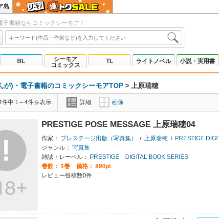
ア島
電子書籍ならコミックシーモア！
シーモア
BL
TL
ライトノベル
小説・実用書
コミックス
んが)・電子書籍のコミックシーモアTOP
>
上原瑞穂
4件中 1～4件を表示
詳細
画像
PRESTIGE POSE MESSAGE 上原瑞穂04
作家：
プレステージ出版（写真集）
/
上原瑞穂
/
PRESTIGE DIGITAL 
ジャンル：
写真集
雑誌・レーベル：
PRESTIGE DIGITAL BOOK SERIES
巻数：
1巻
価格： 890pt
レビュー投稿数0件