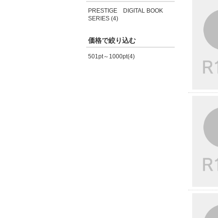
PRESTIGE DIGITAL BOOK
SERIES (4)
価格で絞り込む
501pt～1000pt(4)