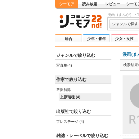
シーモア
読み放題
レビュー
シーモ
漫画（まんが）・
ジャンルで探す
総合
少年・青年
少女・女性
漫画(ま
ジャンルで絞り込む
検索結果
写真集(4)
作家で絞り込む
選択解除
上原瑞穂 (4)
出版社で絞り込む
プレステージ (4)
雑誌・レーベルで絞り込む