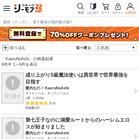
検索
はじめて
カート
ログイン
会員登録
漫画（マンガ）・電子書籍が国内最大級!!
絞り込む
並べ替え:
「KaeruNoAshi」の検索結果
6件中 1～6件を表示
成り上がりS級魔法使いは異世界で世界最強を
目指す
愛内なの
/
KaeruNoAshi
ライトノベル、キングノベルス
1巻
1,200pt
(5.0)
投稿数1件
第七王子なのに溺愛ルートからのハーレムエロ
スが始まりました
愛内なの
/
KaeruNoAshi
ライトノベル、キングノベルス