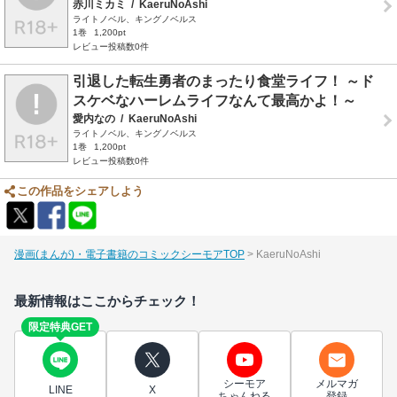
赤川ミカミ
/
KaeruNoAshi
ライトノベル、キングノベルス
1巻
1,200pt
レビュー投稿数0件
引退した転生勇者のまったり食堂ライフ！ ～ド
スケベなハーレムライフなんて最高かよ！～
愛内なの
/
KaeruNoAshi
ライトノベル、キングノベルス
1巻
1,200pt
レビュー投稿数0件
この作品をシェアしよう
漫画(まんが)・電子書籍のコミックシーモアTOP
KaeruNoAshi
最新情報はここからチェック！
限定特典GET
シーモア
メルマガ
LINE
X
ちゃんねる
登録