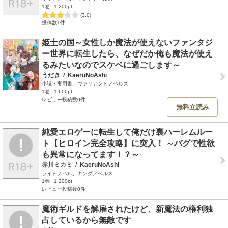
1巻
1,200pt
(3.0)
投稿数1件
姫士の国～女性しか魔法が使えないファンタジ
ー世界に転生したら、なぜだか俺も魔法が使え
るみたいなのでスケベに過ごします～
うだき
/
KaeruNoAshi
小説・実用書、ヴァリアントノベルズ
1巻
1,600pt
レビュー投稿数0件
無料立読み
純愛エロゲーに転生して俺だけ裏ハーレムルー
ト【ヒロイン完全攻略】に突入！ ～バグで性欲
も異常になってます！？～
赤川ミカミ
/
KaeruNoAshi
ライトノベル、キングノベルス
1巻
1,200pt
レビュー投稿数0件
魔術ギルドを解雇されたけど、新魔法の権利独
占しているから無敵です