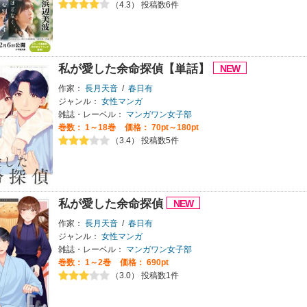
（4.3） 投稿数6件
私が愛した余命探偵【単話】
作家：
長月天音
/
春日有
ジャンル：
女性マンガ
雑誌・レーベル：
マンガワン女子部
巻数：
1～18巻
価格： 70pt～180pt
（3.4） 投稿数5件
私が愛した余命探偵
作家：
長月天音
/
春日有
ジャンル：
女性マンガ
雑誌・レーベル：
マンガワン女子部
巻数：
1～2巻
価格： 690pt
（3.0） 投稿数1件