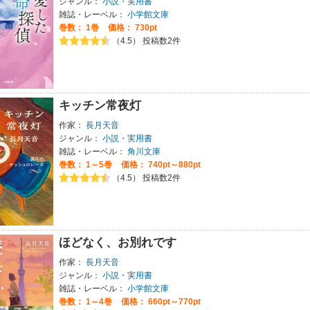
ジャンル：
小説・実用書
雑誌・レーベル：
小学館文庫
巻数：
1巻
価格： 730pt
（4.5） 投稿数2件
キッチン常夜灯
作家：
長月天音
ジャンル：
小説・実用書
雑誌・レーベル：
角川文庫
巻数：
1～5巻
価格： 740pt～880pt
（4.5） 投稿数2件
ほどなく、お別れです
作家：
長月天音
ジャンル：
小説・実用書
雑誌・レーベル：
小学館文庫
巻数：
1～4巻
価格： 660pt～770pt