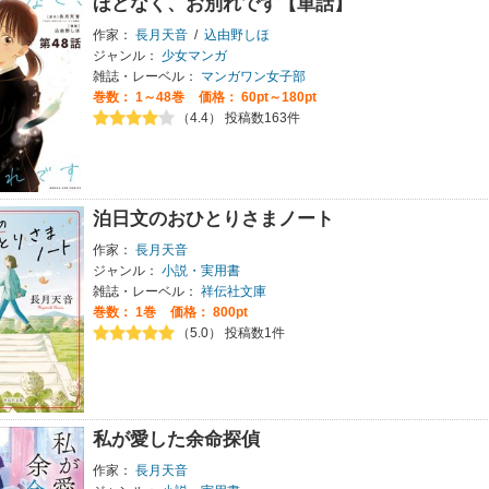
ほどなく、お別れです【単話】
作家：
長月天音
/
込由野しほ
ジャンル：
少女マンガ
雑誌・レーベル：
マンガワン女子部
巻数：
1～48巻
価格： 60pt～180pt
（4.4） 投稿数163件
泊日文のおひとりさまノート
作家：
長月天音
ジャンル：
小説・実用書
雑誌・レーベル：
祥伝社文庫
巻数：
1巻
価格： 800pt
（5.0） 投稿数1件
私が愛した余命探偵
作家：
長月天音