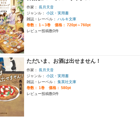
作家：
長月天音
ジャンル：
小説・実用書
雑誌・レーベル：
ハルキ文庫
巻数：
1～3巻
価格： 720pt～760pt
レビュー投稿数0件
ただいま、お酒は出せません！
作家：
長月天音
ジャンル：
小説・実用書
雑誌・レーベル：
集英社文庫
巻数：
1巻
価格： 580pt
レビュー投稿数0件