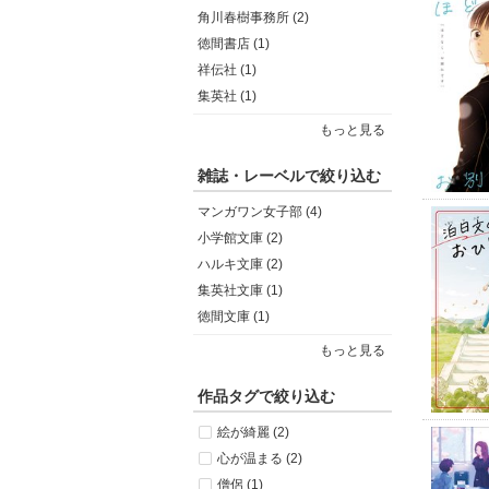
角川春樹事務所 (2)
徳間書店 (1)
祥伝社 (1)
集英社 (1)
もっと見る
雑誌・レーベルで絞り込む
マンガワン女子部 (4)
小学館文庫 (2)
ハルキ文庫 (2)
集英社文庫 (1)
徳間文庫 (1)
もっと見る
作品タグで絞り込む
絵が綺麗 (2)
心が温まる (2)
僧侶 (1)