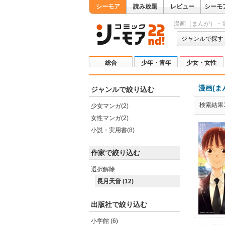
シーモア
読み放題
レビュー
シーモ
漫画（まんが）・
ジャンルで探す
総合
少年・青年
少女・女性
漫画(ま
ジャンルで絞り込む
検索結果1
少女マンガ(2)
女性マンガ(2)
小説・実用書(8)
作家で絞り込む
選択解除
長月天音 (12)
出版社で絞り込む
小学館 (6)