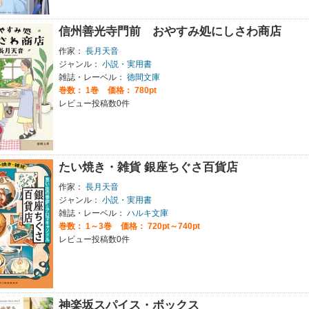
信州善光寺門前 おやすみ処にしさわ商店
作家：
長月天音
ジャンル：
小説・実用書
雑誌・レーベル：
徳間文庫
巻数：
1巻
価格： 780pt
レビュー投稿数0件
たい焼き・雑貨 銀座ちぐさ百貨店
作家：
長月天音
ジャンル：
小説・実用書
雑誌・レーベル：
ハルキ文庫
巻数：
1～3巻
価格： 720pt～740pt
レビュー投稿数0件
神楽坂スパイス・ボックス