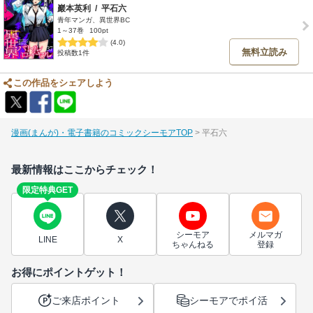
巖本英利
/
平石六
青年マンガ、異世界BC
1～37巻
100pt
(4.0)
無料立読み
投稿数1件
この作品をシェアしよう
漫画(まんが)・電子書籍のコミックシーモアTOP
平石六
最新情報はここからチェック！
限定特典GET
シーモア
メルマガ
LINE
X
ちゃんねる
登録
お得にポイントゲット！
ご来店ポイント
シーモアでポイ活