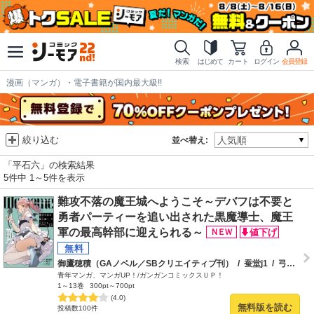
検索
はじめて
カート
ログイン
会員登録
漫画（マンガ）・電子書籍が国内最大級!!
絞り込む
並べ替え:
「平石六」の検索結果
5件中 1～5件を表示
難攻不落の魔王城へようこそ～デバフは不要と
勇者パーティーを追い出された黒魔導士、魔王
軍の最高幹部に迎えられる～
御鷹穂積（GAノベル／SBクリエイティブ刊）
/
蚕堂j1
/
弓取葵
/
青年マンガ、マンガUP！/ガンガンコミックスＵＰ！
1～13巻
300pt～700pt
(4.0)
無料版を読む
投稿数100件