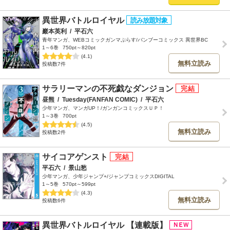
異世界バトルロイヤル
巖本英利
/
平石六
青年マンガ、WEBコミックガンマぷらす/バンブーコミックス 異世界BC
1～6巻
750pt～820pt
(4.1)
無料立読み
投稿数7件
サラリーマンの不死戯なダンジョン
昼熊
/
Tuesday(FANFAN COMIC)
/
平石六
少年マンガ、マンガUP！/ガンガンコミックスＵＰ！
1～3巻
700pt
(4.5)
無料立読み
投稿数2件
サイコアゲンスト
平石六
/
景山愁
少年マンガ、少年ジャンプ+/ジャンプコミックスDIGITAL
1～5巻
570pt～599pt
(4.3)
無料立読み
投稿数6件
異世界バトルロイヤル 【連載版】