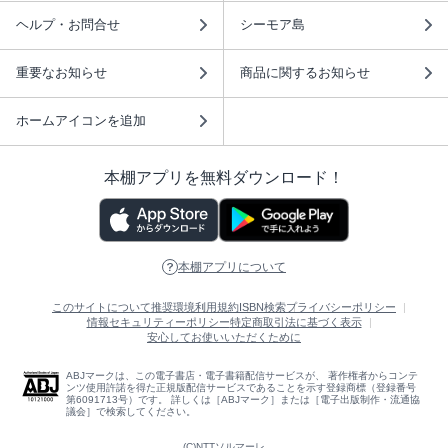
ヘルプ・お問合せ
シーモア島
重要なお知らせ
商品に関するお知らせ
ホームアイコンを追加
本棚アプリを無料ダウンロード！
本棚アプリについて
このサイトについて
推奨環境
利用規約
ISBN検索
プライバシーポリシー
情報セキュリティーポリシー
特定商取引法に基づく表示
安心してお使いいただくために
ABJマークは、この電子書店・電子書籍配信サービスが、 著作権者からコンテ
ンツ使用許諾を得た正規版配信サービスであることを示す登録商標（登録番号
第6091713号）です。 詳しくは［ABJマーク］または［電子出版制作・流通協
議会］で検索してください。
(C)NTTソルマーレ