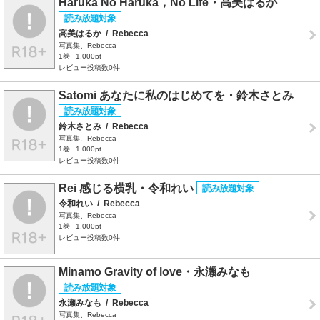
Haruka No Haruka，No Life・高美はるか
高美はるか
/
Rebecca
写真集、Rebecca
1巻
1,000pt
レビュー投稿数0件
Satomi あなたに私のはじめてを・鈴木さとみ
鈴木さとみ
/
Rebecca
写真集、Rebecca
1巻
1,000pt
レビュー投稿数0件
Rei 感じる横乳・令和れい
令和れい
/
Rebecca
写真集、Rebecca
1巻
1,000pt
レビュー投稿数0件
Minamo Gravity of love・永瀬みなも
永瀬みなも
/
Rebecca
写真集、Rebecca