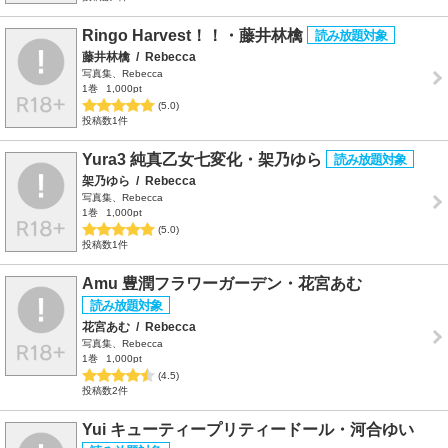
Ringo Harvest！！・藤井林檎
藤井林檎
/
Rebecca
写真集、Rebecca
1巻
1,000pt
(5.0)
投稿数1件
Yura3 純真乙女七変化・架乃ゆら
架乃ゆら
/
Rebecca
写真集、Rebecca
1巻
1,000pt
(5.0)
投稿数1件
Amu 豊潤フラワーガーデン・花宮あむ
花宮あむ
/
Rebecca
写真集、Rebecca
1巻
1,000pt
(4.5)
投稿数2件
Yui キューティープリティードール・河合ゆい