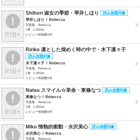
Shihori 淑女の季節・琴井しほり
琴井しほり
/
Rebecca
写真集、Rebecca
1巻
1,000pt
レビュー投稿数0件
Ririko 凛とした煌めく時の中で・木下凛々子
木下凛々子
/
Rebecca
写真集、Rebecca
1巻
1,000pt
レビュー投稿数0件
Natsu スマイル☆革命・東條なつ
東條なつ
/
Rebecca
写真集、Rebecca
1巻
1,000pt
レビュー投稿数0件
Miko 情熱的衝動・水沢美心
水沢美心
/
Rebecca
写真集、Rebecca