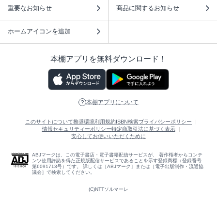
重要なお知らせ
商品に関するお知らせ
ホームアイコンを追加
本棚アプリを無料ダウンロード！
本棚アプリについて
このサイトについて
推奨環境
利用規約
ISBN検索
プライバシーポリシー
情報セキュリティーポリシー
特定商取引法に基づく表示
安心してお使いいただくために
ABJマークは、この電子書店・電子書籍配信サービスが、 著作権者からコンテ
ンツ使用許諾を得た正規版配信サービスであることを示す登録商標（登録番号
第6091713号）です。 詳しくは［ABJマーク］または［電子出版制作・流通協
議会］で検索してください。
(C)NTTソルマーレ