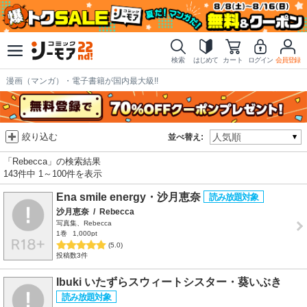
検索
はじめて
カート
ログイン
会員登録
漫画（マンガ）・電子書籍が国内最大級!!
絞り込む
並べ替え:
「Rebecca」の検索結果
143件中 1～100件を表示
Ena smile energy・沙月恵奈
沙月恵奈
/
Rebecca
写真集、Rebecca
1巻
1,000pt
(5.0)
投稿数3件
Ibuki いたずらスウィートシスター・葵いぶき