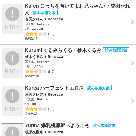
Karen こっちを向いてよお兄ちゃん♪・杏羽かれ
ん
杏羽かれん
/
Rebecca
写真集、Rebecca
1巻
1,000pt
(3.0)
投稿数1件
Kurumi くるみらくる・椎木くるみ
椎木くるみ
/
Rebecca
写真集、Rebecca
1巻
1,000pt
(3.0)
投稿数1件
Kurea パーフェクトエロス
蓮実クレア
/
Rebecca
写真集、Rebecca
1巻
800pt
(3.0)
投稿数1件
Yurina 爆乳桃源郷へようこそ
桃瀬友梨奈
/
Rebecca