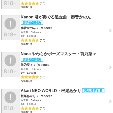
(5.0)
投稿数1件
Kanon 君が奏でる追走曲・奏音かのん
奏音かのん
/
Rebecca
写真集、Rebecca
1巻
1,000pt
(5.0)
投稿数1件
Nana やわらかポーズマスター・前乃菜々
前乃菜々
/
Rebecca
写真集、Rebecca
1巻
1,000pt
(5.0)
投稿数1件
Akari NEO WORLD・根尾あかり
根尾あかり
/
Rebecca
写真集、Rebecca
1巻
1,000pt
(5.0)
投稿数1件