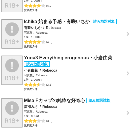
1巻
1,000pt
(4.0)
投稿数1件
Ichika 始まる予感・有咲いちか
有咲いちか
/
Rebecca
写真集、Rebecca
1巻
1,000pt
(4.0)
投稿数1件
Yuna3 Everything erogenous・小倉由菜
小倉由菜
/
Rebecca
写真集、Rebecca
1巻
1,000pt
(3.5)
投稿数2件
Misa Fカップの純粋な好奇心
涼海みさ
/
Rebecca
写真集、Rebecca
1巻
800pt
(3.0)
投稿数2件