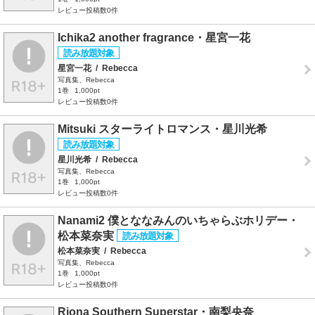
レビュー投稿数0件
Ichika2 another fragrance・星宮一花
星宮一花
/
Rebecca
写真集、Rebecca
1巻
1,000pt
レビュー投稿数0件
Mitsuki スターライトロマンス・星川光希
星川光希
/
Rebecca
写真集、Rebecca
1巻
1,000pt
レビュー投稿数0件
Nanami2 僕とななみんのいちゃらぶホリデー・
松本菜奈実
松本菜奈実
/
Rebecca
写真集、Rebecca
1巻
1,000pt
レビュー投稿数0件
Riona Southern Superstar・南梨央奈