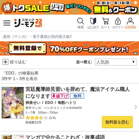
検索
はじめて
カート
ログイン
会員登録
漫画（マンガ）・電子書籍が国内最大級!!
絞り込む
並べ替え:
「EDO」の検索結果
3件中 1～3件を表示
宮廷魔導師見習いを辞めて、魔法アイテム職人
になります
神泉せい
/
EDO
/
匈歌ハトリ
青年マンガ、バンチコミックス/KANATA
1～7巻
330pt～700pt
(3.8)
無料版を読む
投稿数52件
マンガで分かることわざ・故事成語