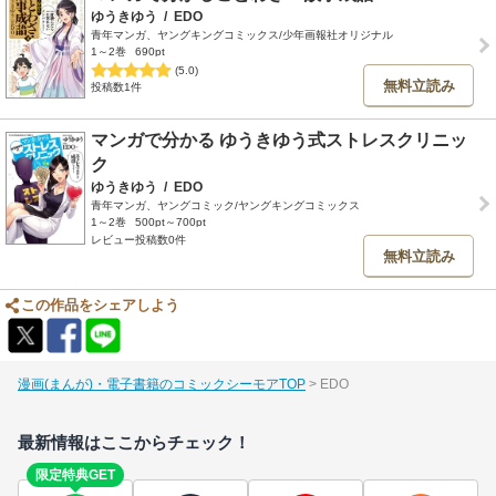
ゆうきゆう
/
EDO
青年マンガ、ヤングキングコミックス/少年画報社オリジナル
1～2巻
690pt
(5.0)
無料立読み
投稿数1件
マンガで分かる ゆうきゆう式ストレスクリニッ
ク
ゆうきゆう
/
EDO
青年マンガ、ヤングコミック/ヤングキングコミックス
1～2巻
500pt～700pt
レビュー投稿数0件
無料立読み
この作品をシェアしよう
漫画(まんが)・電子書籍のコミックシーモアTOP
EDO
最新情報はここからチェック！
限定特典GET